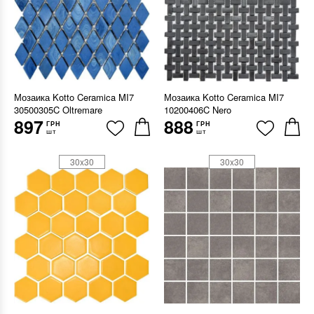
Мозаика Kotto Ceramica MI7
Мозаика Kotto Ceramica MI7
30500305C Oltremare
10200406C Nero
897
888
ГРН
ГРН
шт
шт
30x30
30x30