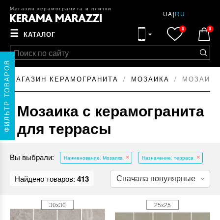
Магазин керамогранита и плитки
UA
|
RU
0
0
☰
КАТАЛОГ
ФИЛЬТР ТОВАРОВ
МАГАЗИН КЕРАМОГРАНИТА
МОЗАИКА
МОЗАИКА
Мозаика с керамогранита
для террасы
Вы выбрали:
Наименование: Мозаика
Назначение: терраса
Найдено товаров:
413
30x30
25x25