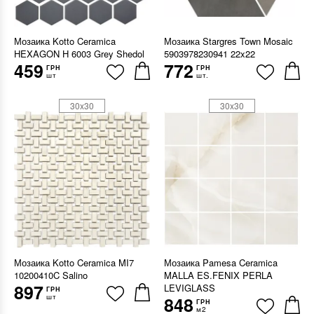
Мозаика Kotto Ceramica
Мозаика Stargres Town Mosaic
HEXAGON H 6003 Grey Shedol
5903978230941 22x22
459
772
ГРН
ГРН
шт
шт.
30x30
30x30
Мозаика Kotto Ceramica MI7
Мозаика Pamesa Ceramica
10200410C Salino
MALLA ES.FENIX PERLA
897
LEVIGLASS
ГРН
шт
848
ГРН
м2