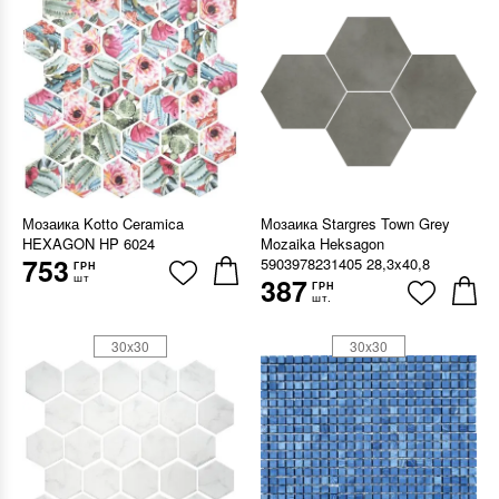
Мозаика Kotto Ceramica
Мозаика Stargres Town Grey
HEXAGON HP 6024
Mozaika Heksagon
753
5903978231405 28,3x40,8
ГРН
шт
387
ГРН
шт.
30x30
30x30