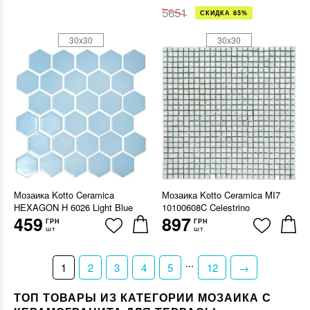
5651
СКИДКА 85%
30x30
30x30
Мозаика Kotto Ceramica
Мозаика Kotto Ceramica MI7
HEXAGON H 6026 Light Blue
10100608C Celestrino
459
897
ГРН
ГРН
шт
шт
...
1
2
3
4
5
12
→
ТОП ТОВАРЫ ИЗ КАТЕГОРИИ МОЗАИКА С