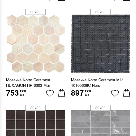
30x30
30x30
Мозаика Kotto Ceramica
Мозаика Kotto Ceramica MI7
HEXAGON HP 6003 Мат
10100606C Nero
753
897
ГРН
ГРН
шт
шт
30x30
30x30