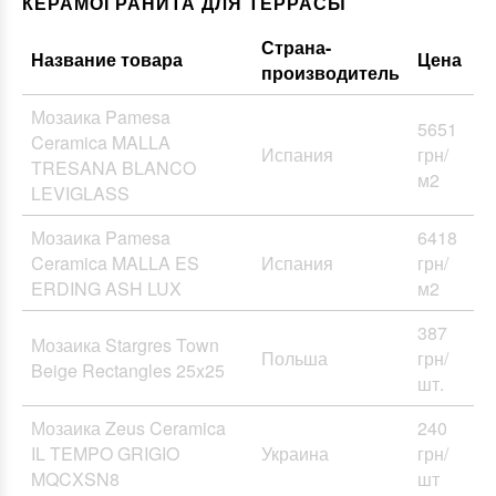
КЕРАМОГРАНИТА ДЛЯ ТЕРРАСЫ
Страна-
Название товара
Цена
производитель
Мозаика Pamesa
5651
Ceramica MALLA
Испания
грн/
TRESANA BLANCO
м2
LEVIGLASS
Мозаика Pamesa
6418
Ceramica MALLA ES
Испания
грн/
ERDING ASH LUX
м2
387
Мозаика Stargres Town
Польша
грн/
Beige Rectangles 25x25
шт.
Мозаика Zeus Ceramica
240
IL TEMPO GRIGIO
Украина
грн/
MQCXSN8
шт