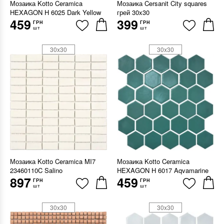
Мозаика Kotto Ceramica
Мозаика Cersanit City squares
HEXAGON H 6025 Dark Yellow
грей 30x30
459
399
ГРН
ГРН
шт
шт
30x30
30x30
Мозаика Kotto Ceramica MI7
Мозаика Kotto Ceramica
23460110C Salino
HEXAGON H 6017 Aqvamarine
897
459
ГРН
ГРН
шт
шт
30x30
30x30