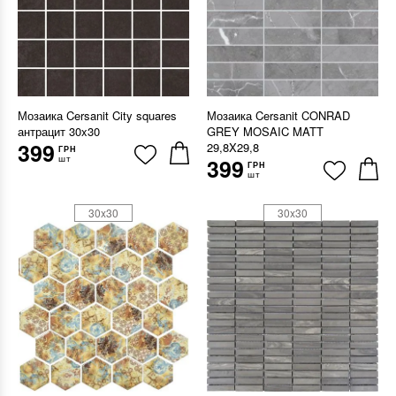
Мозаика Cersanit City squares
Мозаика Cersanit CONRAD
антрацит 30x30
GREY MOSAIC MATT
399
29,8X29,8
ГРН
шт
399
ГРН
шт
30x30
30x30