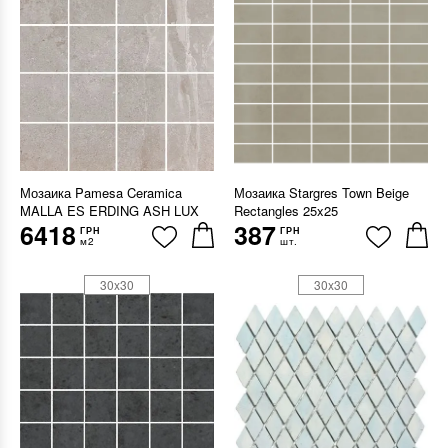
Мозаика Pamesa Ceramica
Мозаика Stargres Town Beige
MALLA ES ERDING ASH LUX
Rectangles 25x25
6418
387
ГРН
ГРН
м2
шт.
30x30
30x30