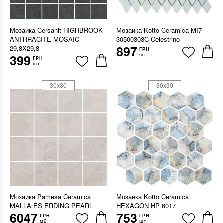
Мозаика Cersanit HIGHBROOK
Мозаика Kotto Ceramica MI7
ANTHRACITE MOSAIC
30500308C Celestrino
897
29,8X29,8
ГРН
шт
399
ГРН
шт
30x30
30x30
Мозаика Pamesa Ceramica
Мозаика Kotto Ceramica
MALLA ES ERDING PEARL
HEXAGON HP 6017
6047
753
ГРН
ГРН
м2
шт