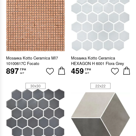
Мозаика Kotto Ceramica MI7
Мозаика Kotto Ceramica
10100617C Focato
HEXAGON H 6001 Flora Grey
897
459
ГРН
ГРН
шт
шт
30x30
22x22