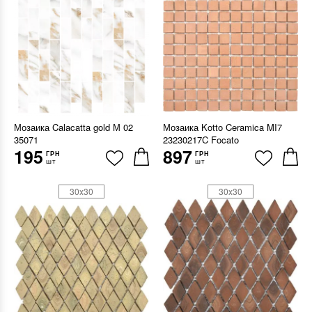
Мозаика Calacatta gold М 02
Мозаика Kotto Ceramica MI7
35071
23230217C Focato
195
897
ГРН
ГРН
шт
шт
30x30
30x30