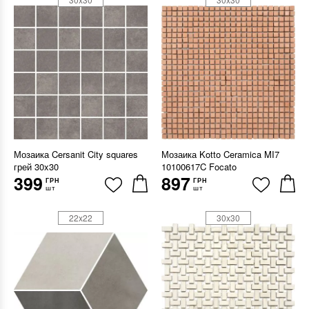
Мозаика Cersanit City squares
Мозаика Kotto Ceramica MI7
грей 30x30
10100617C Focato
399
897
ГРН
ГРН
шт
шт
22x22
30x30