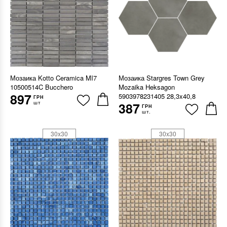
Мозаика Kotto Ceramica MI7
Мозаика Stargres Town Grey
10500514C Bucchero
Mozaika Heksagon
897
5903978231405 28,3x40,8
ГРН
шт
387
ГРН
шт.
30x30
30x30