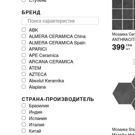
БРЕНД
ABK
Мозаика Ce
ALMERA CERAMICA China
ANTHRACITE
ALMERA CERAMICA Spain
399
ГРН
APARICI
шт
APE Ceramica
ARCANA CERAMICA
ATEM
AZTECA
Absolut Keramika
Alaplana
Argenta Ceramica
СТРАНА-ПРОИЗВОДИТЕЛЬ
Arklam
Бразилия
Atlas Concorde
Индия
Atrium
Испания
Azulejos Benadresa
Италия
BESTILE
Мозаика Star
Китай
Baldocer
Mozaika Hek