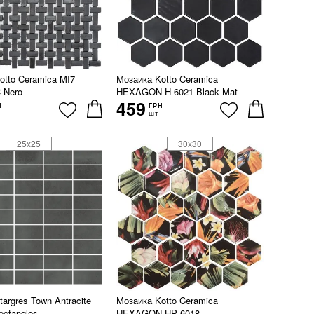
otto Ceramica MI7
Мозаика Kotto Ceramica
 Nero
HEXAGON H 6021 Black Mat
459
Н
ГРН
шт
25x25
30x30
argres Town Antracite
Мозаика Kotto Ceramica
ectangles
HEXAGON HP 6018