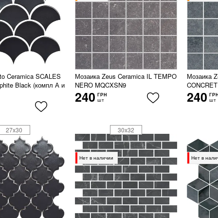
tto Ceramica SCALES
Мозаика Zeus Ceramica IL TEMPO
Мозаика Z
hite Black (компл А и
NERO MQCXSN9
CONCRET
240
240
ГРН
ГР
шт
шт
27x30
30x32
Нет в наличии
Нет в нали