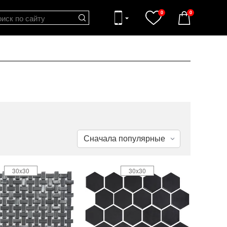
0
0
30x30
30x30