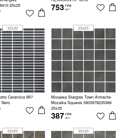
753
9410 25x25
ГРН
шт
Н
30x30
25x25
otto Ceramica MI7
Мозаика Stargres Town Antracite
 Nero
Mozaika Squares 5903978235366
25x25
Н
387
ГРН
шт.
50x50
30x30