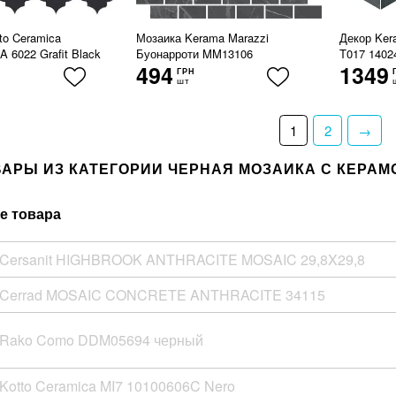
to Ceramica
Мозаика Kerama Marazzi
Декор Ker
6022 Grafit Black
Буонарроти MM13106
T017 1402
494
1349
ГРН
шт
1
2
→
ВАРЫ ИЗ КАТЕГОРИИ ЧЕРНАЯ МОЗАИКА С КЕРАМ
е товара
 Cersanit HIGHBROOK ANTHRACITE MOSAIC 29,8X29,8
 Cerrad MOSAIC CONCRETE ANTHRACITE 34115
 Rako Como DDM05694 черный
Kotto Ceramica MI7 10100606C Nero