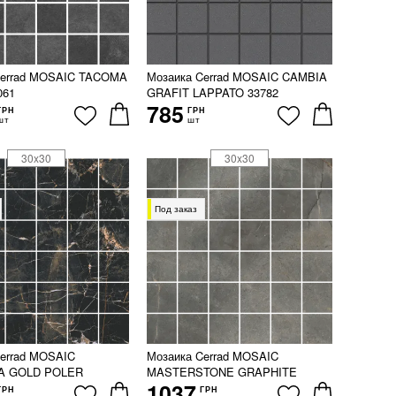
Cerrad MOSAIC TACOMA
Мозаика Cerrad MOSAIC CAMBIA
061
GRAFIT LAPPATO 33782
785
ГРН
ГРН
шт
шт
30x30
30x30
Под заказ
errad MOSAIC
Мозаика Cerrad MOSAIC
A GOLD POLER
MASTERSTONE GRAPHITE
1037
ГРН
ГРН