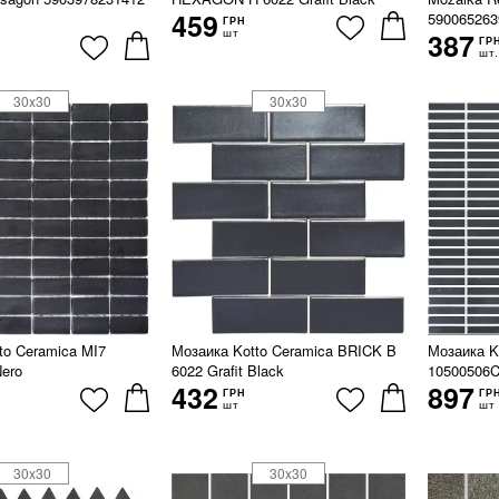
459
590065263
ГРН
шт
387
ГР
шт.
30x30
30x30
to Ceramica MI7
Мозаика Kotto Ceramica BRICK B
Мозаика K
ero
6022 Grafit Black
10500506C
432
897
ГРН
ГР
шт
шт
30x30
30x30