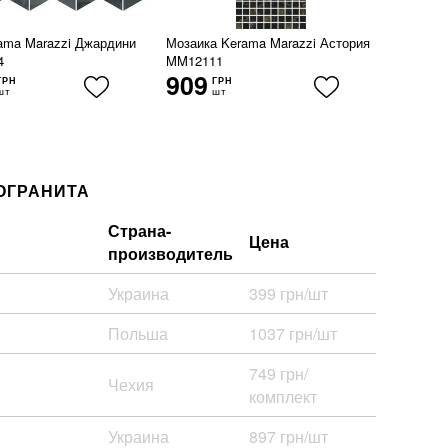
ama Marazzi Джардини
Мозаика Kerama Marazzi Астория
4
MM12111
909
ГРН
ГРН
шт
шт
ОГРАНИТА
Страна-
Цена
производитель
Украина
399 грн/шт
Польша
1037 грн/шт
749 грн/
Чехия
комплект
Украина
897 грн/шт