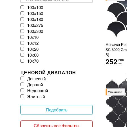
VIVES
Velloza
100x100
Vitacer
100x150
Vivacer
100x180
WOW
100x275
Zeus Ceramica
100x300
iKeramix
10x10
10x12
Мозаика Ko
10x20
SC 6022 Grap
10x60
В)
252
10x70
ГРН
шт
11x54
ЦЕНОВОЙ ДИАПАЗОН
120x120
Дешевый
120x20
Дорогой
120x240
Недорогой
120x260
Уточняйте
Элитный
120x270
120x278
120x280
Подобрать
120x300
12x25
Сбросить все фильтры
150x150