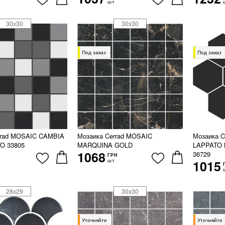
шт
30x30
30x30
Под заказ
Под заказ
rrad MOSAIC CAMBIA
Мозаика Cerrad MOSAIC
Мозаика 
O 33805
MARQUINA GOLD
LAPPATO
1068
36729
ГРН
шт
1015
28x29
30x30
Уточняйте
Уточняйте