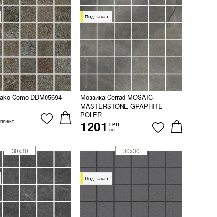
Под заказ
Rako Como DDM05694
Мозаика Cerrad MOSAIC
MASTERSTONE GRAPHITE
POLER
Н
плект
1201
ГРН
шт
30x30
30x30
Под заказ