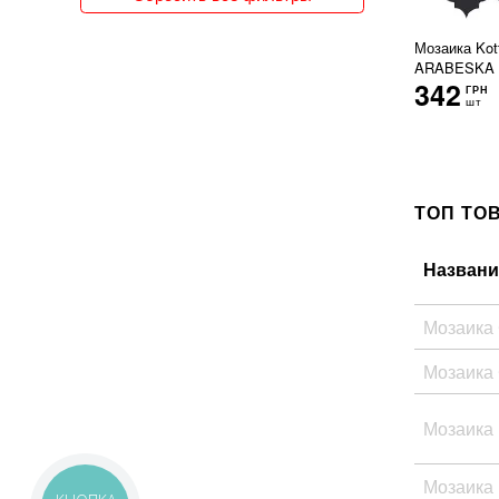
150x300
151x76
Мозаика Kot
15x120
ARABESKA A 
342
15x15
ГРН
шт
15x30
15x31
15x35
15x60
15x62
ТОП ТО
15x66
15x90
Названи
160x320
162x324
16x51
Мозаика
17x20
Мозаика
17x52
18x150
18x20
Мозаика
18x21
18x60
Мозаика 
19x120