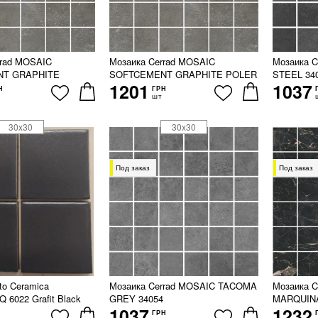
rrad MOSAIC
Мозаика Cerrad MOSAIC
Мозаика 
T GRAPHITE
SOFTCEMENT GRAPHITE POLER
STEEL 34
1201
1037
Н
ГРН
шт
30x30
30x30
Под заказ
Под заказ
to Ceramica
Мозаика Cerrad MOSAIC TACOMA
Мозаика C
6022 Grafit Black
GREY 34054
MARQUIN
1037
1232
ГРН