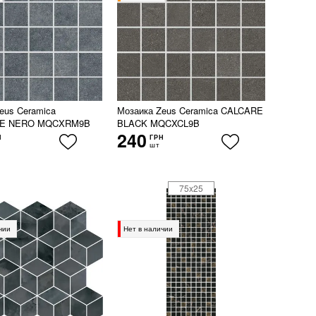
eus Ceramica
Мозаика Zeus Ceramica CALCARE
E NERO MQCXRM9B
BLACK MQCXCL9B
240
Н
ГРН
шт
75x25
чии
Нет в наличии