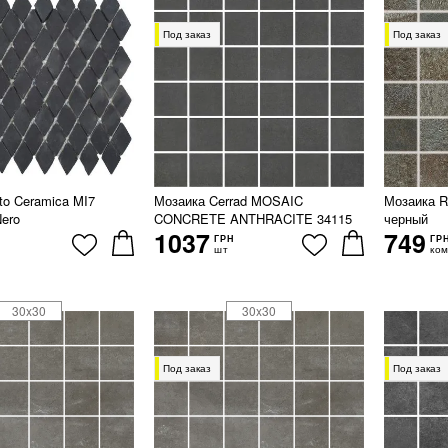
Под заказ
Под заказ
to Ceramica MI7
Мозаика Cerrad MOSAIC
Мозаика 
ero
CONCRETE ANTHRACITE 34115
черный
1037
749
ГРН
ГР
шт
ком
30x30
30x30
Под заказ
Под заказ