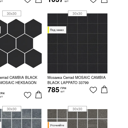
шт
шт
30x30
30x30
Под заказ
Cerrad CAMBIA BLACK
Мозаика Cerrad MOSAIC CAMBIA
 MOSAIC HEKSAGON
BLACK LAPPATO 33799
785
ГРН
шт
ГРН
шт
30x30
30x30
Уточняйте