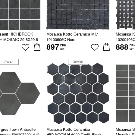
rsanit HIGHBROOK
Мозаика Kotto Ceramica MI7
Мозаика K
 MOSAIC 29,8X29,8
10100606C Nero
10200406C
897
888
ГРН
ГР
шт
шт
28x41
30x30
gres Town Antracite
Мозаика Kotto Ceramica
Мозаика St
sagon 5903978231412
HEXAGON H 6022 Grafit Black
Mozaika R