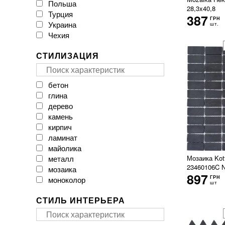
Польша
CAESAR
28,3x40,8
Турция
CASA CERAMICA
387
ГРН
Украина
CERACASA CERAMICA
шт.
Чехия
CERAMA MARKET
CERAMICA DESEO
СТИЛИЗАЦИЯ
CERAMICHE BRENNERO
CasaInfinita
Ceramica Santa Claus
бетон
Ceramika Color
глина
Ceramika Gres
дерево
Ceramika Konskie
камень
Cerpa
кирпич
Cerrad
ламинат
Cersanit
майолика
Cicogres
металл
Мозаика Kot
Click Ceramica
23460106C N
мозаика
Cristal Ceramica
897
ГРН
моноколор
Dual Gres
шт
мрамор
EMIL CERAMICA
СТИЛЬ ИНТЕРЬЕРА
оникс
EXAGRES
паркет
Ecoceramic
пэчворк