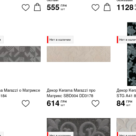
555
1128
ГРН
шт
и
Нет в наличии
Нет в нали
a Marazzi о Матриксе
Декор Kerama Marazzi про
Декор Ker
184
Матрикс SBD004 DD3178
STG A41 8
614
84
ГРН
ГРН
шт
шт
и
Нет в наличии
Нет в нали