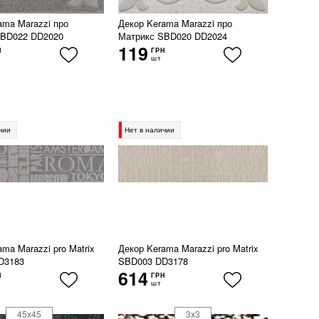
ama Marazzi про
Декор Kerama Marazzi про
SBD022 DD2020
Матрикс SBD020 DD2024
119
Н
ГРН
шт
чии
Нет в наличии
ma Marazzi pro Matrix
Декор Kerama Marazzi pro Matrix
D3183
SBD003 DD3178
614
Н
ГРН
шт
45x45
3x3