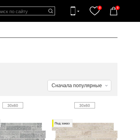
0
0
30x60
30x60
Под заказ