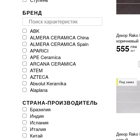
БРЕНД
ABK
Декор Rako
ALMERA CERAMICA China
коричневый
ALMERA CERAMICA Spain
555
ГРН
APARICI
шт
APE Ceramica
ARCANA CERAMICA
ATEM
AZTECA
Под заказ
Absolut Keramika
Alaplana
Argenta Ceramica
СТРАНА-ПРОИЗВОДИТЕЛЬ
Arklam
Бразилия
Atlas Concorde
Индия
Atrium
Испания
Azulejos Benadresa
Италия
BESTILE
Декор Rako
Китай
Baldocer
серый