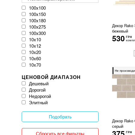
VIVES
Velloza
100x100
Vitacer
100x150
Vivacer
100x180
WOW
Декор Rako
100x275
бежевый
Zeus Ceramica
100x300
530
iKeramix
ГРН
10x10
компл
10x12
10x20
10x60
10x70
11x54
Не производи
ЦЕНОВОЙ ДИАПАЗОН
120x120
Дешевый
120x20
Дорогой
120x240
Недорогой
120x260
Элитный
120x270
120x278
120x280
Подобрать
Декор Rako
120x300
серый
12x25
375
Сбросить все фильтры
ГРН
150x150