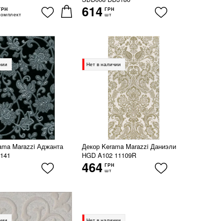
614
ГРН
ГРН
комплект
шт
чии
Нет в наличии
ama Marazzi Аджанта
Декор Kerama Marazzi Даниэли
141
HGD A102 11109R
464
ГРН
шт
чии
Нет в наличии