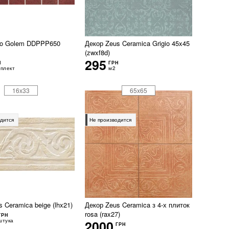
ko Golem DDPPP650
Декор Zeus Ceramica Grigio 45x45
(zwxf8d)
295
Н
ГРН
плект
м2
16x33
65x65
дится
Не производится
 Ceramica beige (lhx21)
Декор Zeus Ceramica з 4-х плиток
rosa (rax27)
ГРН
штука
2000
ГРН