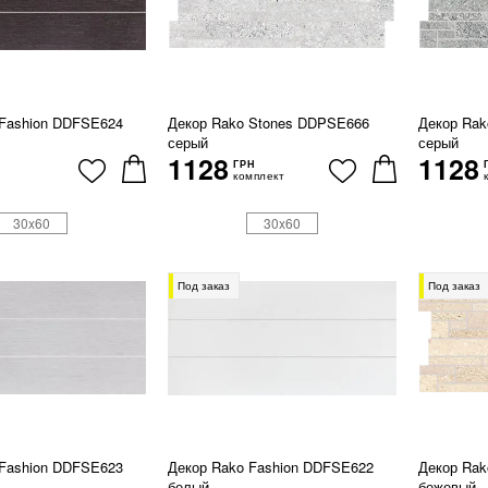
 Fashion DDFSE624
Декор Rako Stones DDPSE666
Декор Ra
серый
серый
1128
1128
ГРН
комплект
30x60
30x60
Под заказ
Под заказ
 Fashion DDFSE623
Декор Rako Fashion DDFSE622
Декор Ra
белый
бежевый