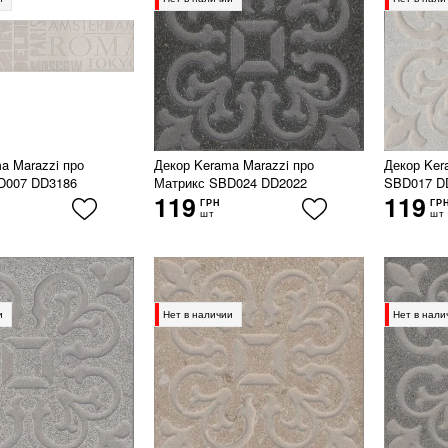
a Marazzi про
Декор Kerama Marazzi про
Декор Ker
D007 DD3186
Матрикс SBD024 DD2022
SBD017 D
119
119
ГРН
ГР
шт
шт
и
Нет в наличии
Нет в нали