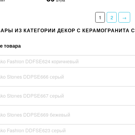
ект
штука
1
2
→
ВАРЫ ИЗ КАТЕГОРИИ ДЕКОР С КЕРАМОГРАНИТА 
е товара
ako Fashion DDFSE624 коричневый
ako Stones DDPSE666 серый
ako Stones DDPSE667 серый
ako Stones DDPSE669 бежевый
ako Fashion DDFSE623 серый