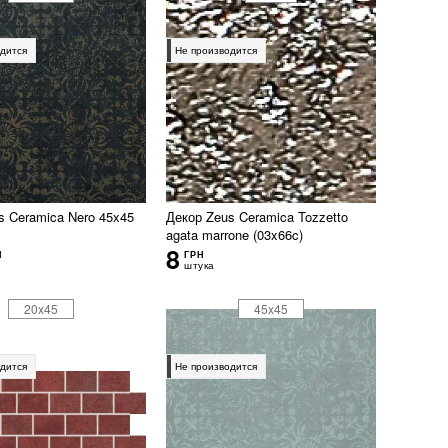
дится
Не производится
s Ceramica Nero 45x45
Декор Zeus Ceramica Tozzetto
agata marrone (03x66c)
8
Н
ГРН
штука
20x45
45x45
дится
Не производится