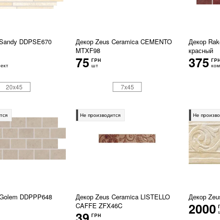
 Sandy DDPSE670
Декор Zeus Ceramica CEMENTO
Декор Ra
MTXF98
красный
75
375
ГРН
ГР
ект
шт
ком
20x45
7x45
тся
Не производится
Не произво
 Golem DDPPP648
Декор Zeus Ceramica LISTELLO
Декор Zeus
2000
CAFFE ZFX46C
39
ГРН