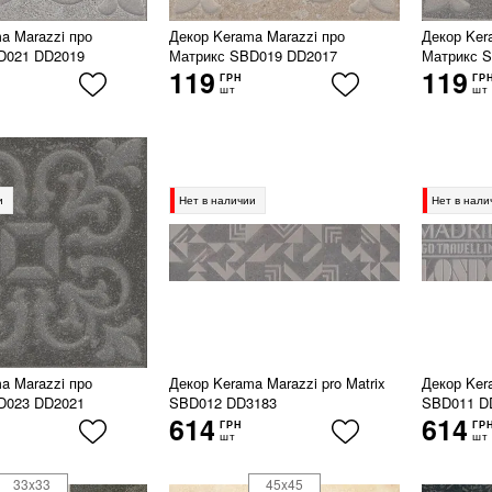
a Marazzi про
Декор Kerama Marazzi про
Декор Ker
D021 DD2019
Матрикс SBD019 DD2017
Матрикс 
119
119
ГРН
ГР
шт
шт
и
Нет в наличии
Нет в нали
a Marazzi про
Декор Kerama Marazzi pro Matrix
Декор Kera
D023 DD2021
SBD012 DD3183
SBD011 D
614
614
ГРН
ГР
шт
шт
33x33
45x45