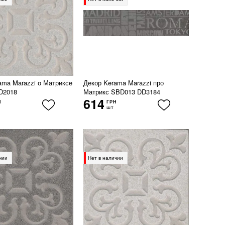
ama Marazzi о Матриксе
Декор Kerama Marazzi про
D2018
Матрикс SBD013 DD3184
614
Н
ГРН
шт
чии
Нет в наличии