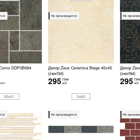
тся
Не производится
Не произво
 Como DDP3B694
Декор Zeus Ceramica Beige 45x45
Декор Zeu
(zwxf3d)
(zwxf9d)
295
295
ГРН
ГР
ект
м2
м2
30x51
5x60
тся
Не производится
Не произво