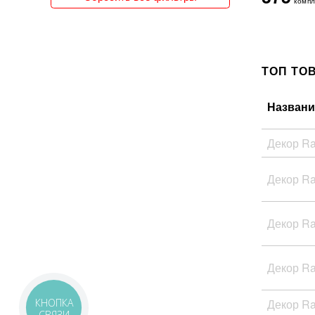
компл
150x300
151x76
15x120
15x15
ТОП ТО
15x30
15x31
15x35
Названи
15x60
15x62
Декор R
15x66
15x90
160x320
Декор R
162x324
16x51
17x20
Декор R
17x52
18x150
18x20
Декор R
18x21
18x60
Декор R
КНОПКА
19x120
СВЯЗИ