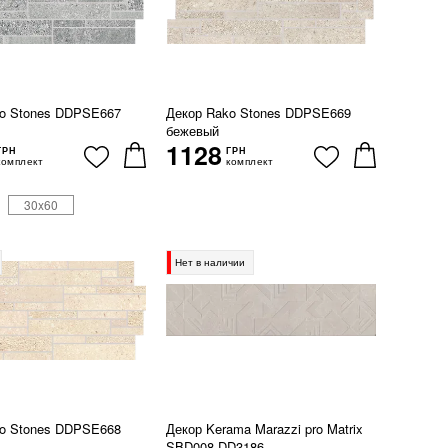
ko Stones DDPSE667
Декор Rako Stones DDPSE669
бежевый
1128
ГРН
ГРН
комплект
комплект
30x60
Нет в наличии
ko Stones DDPSE668
Декор Kerama Marazzi pro Matrix
SBD008 DD3186