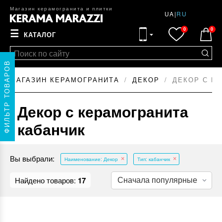
Магазин керамогранита и плитки
UA
|
RU
0
0
☰
КАТАЛОГ
ФИЛЬТР ТОВАРОВ
МАГАЗИН КЕРАМОГРАНИТА
ДЕКОР
ДЕКОР С К
Декор с керамогранита
кабанчик
Вы выбрали:
Наименование: Декор
Тип: кабанчик
Найдено товаров:
17