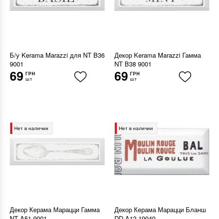
Б/у Kerama Marazzi для NT B36
Декор Kerama Marazzi Гамма
9001
NT B38 9001
69
69
ГРН
ГРН
шт
шт
Нет в наличии
Нет в наличии
Декор Керама Марацци Гамма
Декор Керама Марацци Бланш
NT A51 9001
DD A12 19040