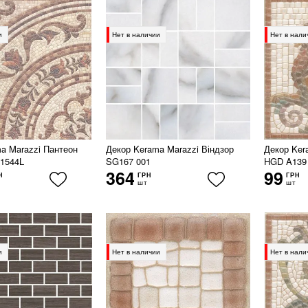
и
Нет в наличии
Нет в нали
a Marazzi Пантеон
Декор Kerama Marazzi Віндзор
Декор Ker
1544L
SG167 001
HGD A139
364
99
Н
ГРН
ГРН
шт
шт
и
Нет в наличии
Нет в нали