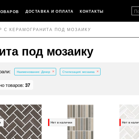
ДОСТАВКА И ОПЛАТА
КОНТАКТЫ
ТОВАРОВ
Р С КЕРАМОГРАНИТА ПОД МОЗАИКУ
ита под мозаику
рали:
Наименование: Декор
Стилизация: мозаика
но товаров:
37
и
Нет в наличии
Нет в нали