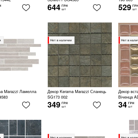
644
529
Н
ГРН
ГР
шт
шт
и
Нет в наличии
Нет в нали
ma Marazzi Ламелла
Декор Kerama Marazzi Сланець
Декор вст
4583
SG173 002
Віченца A
349
34
ГРН
ГРН
шт
шт
и
Нет в наличии
Нет в нали