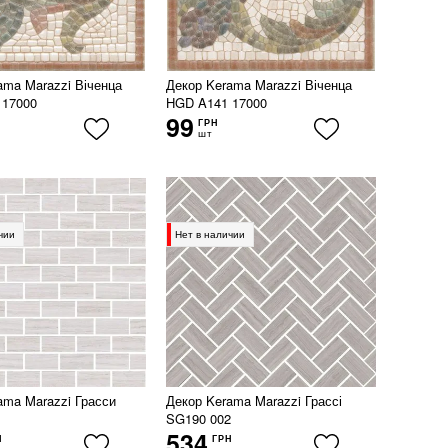
ama Marazzi Віченца
Декор Kerama Marazzi Віченца
 17000
HGD A141 17000
99
ГРН
шт
чии
Нет в наличии
ama Marazzi Грасси
Декор Kerama Marazzi Грассі
SG190 002
534
Н
ГРН