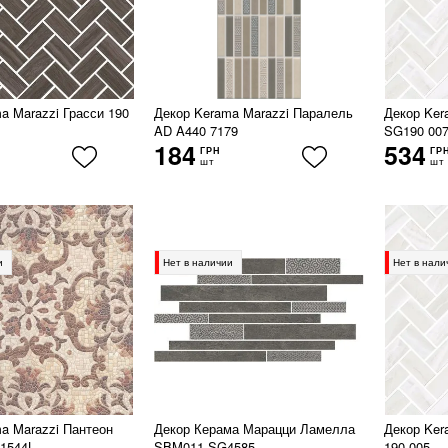
a Marazzi Грасси 190
Декор Kerama Marazzi Паралель
Декор Ker
AD A440 7179
SG190 00
184
534
ГРН
ГР
шт
шт
и
Нет в наличии
Нет в нали
a Marazzi Пантеон
Декор Керама Марацци Ламелла
Декор Ker
1544L
SBM011 SG4585
190 005