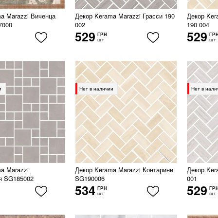
a Marazzi Виченца
Декор Kerama Marazzi Грасси 190
Декор Ker
7000
002
190 004
529
529
ГРН
ГР
шт
шт
и
Нет в наличии
Нет в нали
a Marazzi
Декор Kerama Marazzi Контарини
Декор Ker
я SG185002
SG190006
001
534
529
ГРН
ГР
шт
шт