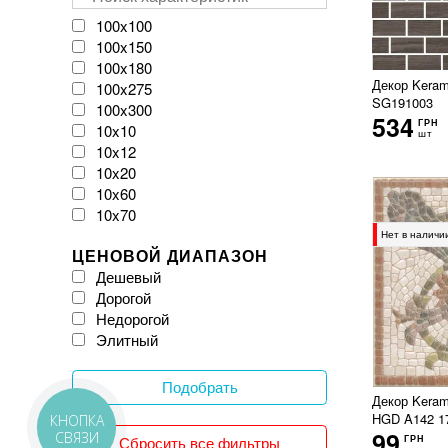
VIVES
Velloza
100x100
Vitacer
100x150
Vivacer
100x180
WOW
Декор Keram
100x275
SG191003
Zeus Ceramica
100x300
534
iKeramix
ГРН
10x10
шт
10x12
10x20
10x60
10x70
11x54
Нет в наличи
ЦЕНОВОЙ ДИАПАЗОН
120x120
Дешевый
120x20
Дорогой
120x240
Недорогой
120x260
Элитный
120x270
120x278
120x280
Подобрать
Декор Keram
120x300
HGD A142 1
12x25
КНОПКА
99
СВЯЗИ
Сбросить все фильтры
ГРН
150x150