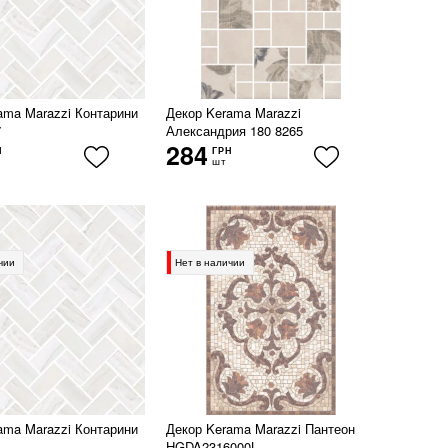
ama Marazzi Контарини
Декор Kerama Marazzi
7
Александрия 180 8265
284
Н
ГРН
шт
чии
Нет в наличии
ama Marazzi Контарини
Декор Kerama Marazzi Пантеон
HGDA2316000L