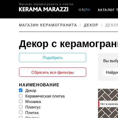
Магазин керамогранита и плитки
UA
|
RU
КАТАЛОГ 
МАГАЗИН КЕРАМОГРАНИТА
ДЕКОР
ДЕКО
Декор с керамогран
Подобрать
Вы выб
Сбросить все фильтры
Найде
НАИМЕНОВАНИЕ
Декор
Керамическая плитка
Мозаика
Нет в наличи
Плинтус
Плитка
Ступень