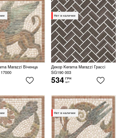
чии
Нет в наличии
ama Marazzi Віченца
Декор Kerama Marazzi Грассі
 17000
SG190 003
534
ГРН
шт
чии
Нет в наличии