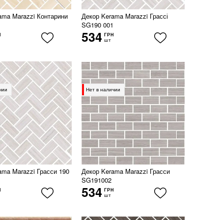
ama Marazzi Контарини
Декор Kerama Marazzi Грассі
SG190 001
534
Н
ГРН
шт
чии
Нет в наличии
ama Marazzi Грасси 190
Декор Kerama Marazzi Грасси
SG191002
534
Н
ГРН
шт