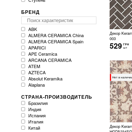
БРЕНД
ABK
Декор Keram
ALMERA CERAMICA China
003
ALMERA CERAMICA Spain
529
ГРН
APARICI
шт
APE Ceramica
ARCANA CERAMICA
ATEM
AZTECA
Нет в наличи
Absolut Keramika
Alaplana
Argenta Ceramica
СТРАНА-ПРОИЗВОДИТЕЛЬ
Arklam
Бразилия
Atlas Concorde
Индия
Atrium
Испания
Azulejos Benadresa
Италия
BESTILE
Декор Keram
Китай
Baldocer
HGDA234SG