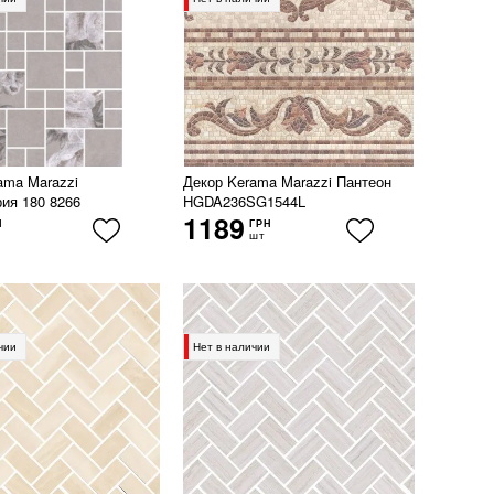
ama Marazzi
Декор Kerama Marazzi Пантеон
ия 180 8266
HGDA236SG1544L
1189
Н
ГРН
шт
чии
Нет в наличии