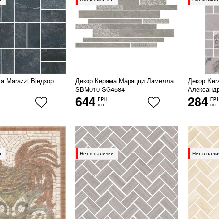
a Marazzi Віндзор
Декор Керама Марацци Ламелла
Декор Ker
SBM010 SG4584
Александр
644
284
ГРН
ГР
шт
шт
и
Нет в наличии
Нет в нали