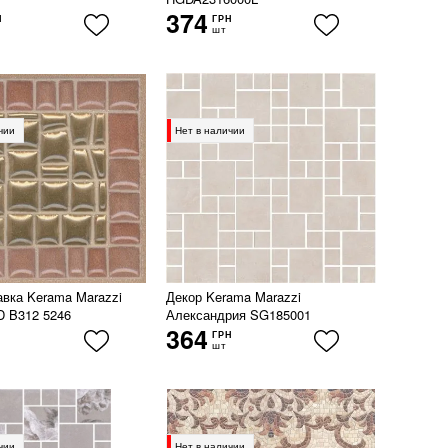
374
Н
ГРН
шт
чии
Нет в наличии
авка Kerama Marazzi
Декор Kerama Marazzi
D B312 5246
Александрия SG185001
364
ГРН
шт
чии
Нет в наличии