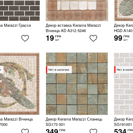
a Marazzi Грасси
Декор вставка Kerama Marazzi
Декор Ker
Віченца AD A312 5246
HGD A140
19
99
ГРН
ГРН
шт
шт
и
Нет в наличии
Нет в нали
a Marazzi Віченца
Декор Kerama Marazzi Сланець
Декор Ker
7000
SG173 001
SG191001
349
534
ГРН
ГР