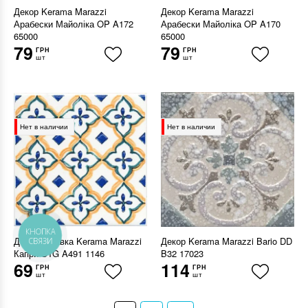
Декор Kerama Marazzi
Декор Kerama Marazzi
Арабески Майоліка OP A172
Арабески Майоліка OP A170
65000
65000
79
79
ГРН
ГРН
шт
шт
Нет в наличии
Нет в наличии
КНОПКА
Декор вставка Kerama Marazzi
Декор Kerama Marazzi Bario DD
СВЯЗИ
Капри STG A491 1146
B32 17023
69
114
ГРН
ГРН
шт
шт