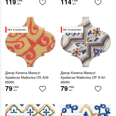
119
114
ГРН
ГРН
шт
шт
Нет в наличии
Нет в наличии
Декор Kerama Marazzi
Декор Kerama Marazzi
Арабески Майоліка OS A39
Арабески Майоліка OP A161
65000
65000
79
79
ГРН
ГРН
шт
шт