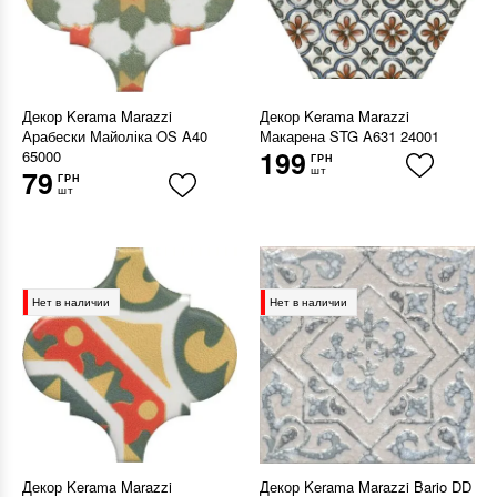
Декор Kerama Marazzi
Декор Kerama Marazzi
Арабески Майоліка OS A40
Макарена STG A631 24001
199
65000
ГРН
шт
79
ГРН
шт
Нет в наличии
Нет в наличии
Декор Kerama Marazzi
Декор Kerama Marazzi Bario DD