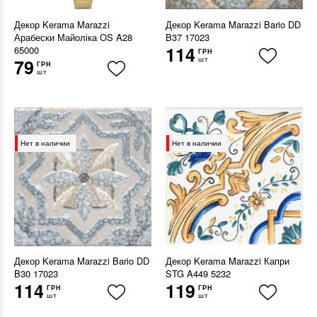
Декор Kerama Marazzi
Декор Kerama Marazzi Bario DD
Арабески Майоліка OS A28
B37 17023
114
65000
ГРН
шт
79
ГРН
шт
Нет в наличии
Нет в наличии
Декор Kerama Marazzi Bario DD
Декор Kerama Marazzi Капри
B30 17023
STG A449 5232
114
119
ГРН
ГРН
шт
шт