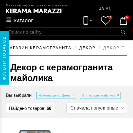
Магазин керамогранита и плитки
UA
|
RU
0
0
☰
КАТАЛОГ
ФИЛЬТР ТОВАРОВ
МАГАЗИН КЕРАМОГРАНИТА
ДЕКОР
ДЕКОР С К
Декор с керамогранита
майолика
Вы выбрали:
Наименование: Декор
Стилизация: майолика
Найдено товаров:
68