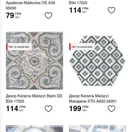
Арабески Майоліка OS A35
B34 17023
114
65000
ГРН
шт
79
ГРН
шт
Нет в наличии
Нет в наличии
Декор Kerama Marazzi Bario DD
Декор Kerama Marazzi
B24 17023
Макарена STG A632 24001
114
199
ГРН
ГРН
шт
шт