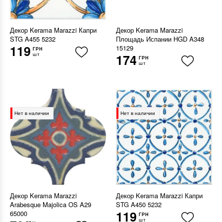
Декор Kerama Marazzi Капри
Декор Kerama Marazzi
STG A455 5232
Площадь Испании HGD A348
119
15129
ГРН
шт
174
ГРН
шт
Нет в наличии
Нет в наличии
Декор Kerama Marazzi
Декор Kerama Marazzi Капри
Arabesque Majolica OS A29
STG A450 5232
119
65000
ГРН
шт