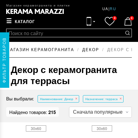
Магазин керамогранита и плитки
UA
|
RU
0
0
☰
КАТАЛОГ
ФИЛЬТР ТОВАРОВ
МАГАЗИН КЕРАМОГРАНИТА
ДЕКОР
ДЕКОР С К
Декор с керамогранита
для террасы
Вы выбрали:
Наименование: Декор
Назначение: терраса
Найдено товаров:
215
30x60
30x60