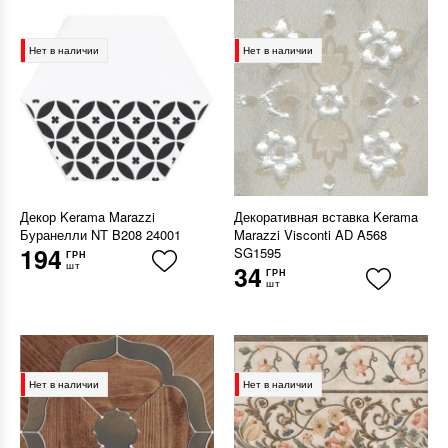
Нет в наличии
Нет в наличии
Декор Kerama Marazzi
Декоративная вставка Kerama
Буранелли NT B208 24001
Marazzi Visconti AD A568
194
SG1595
ГРН
шт
34
ГРН
шт
Нет в наличии
Нет в наличии