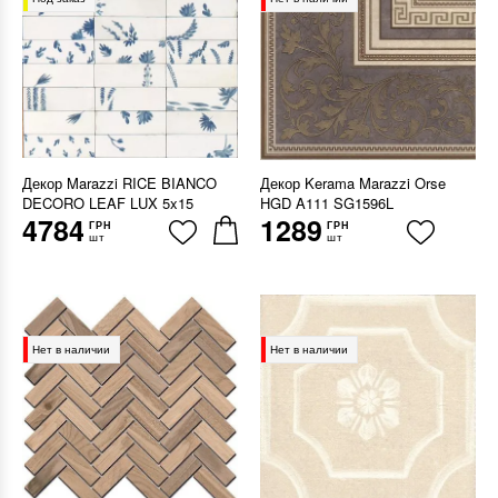
Декор Marazzi RICE BIANCO
Декор Kerama Marazzi Orse
DECORO LEAF LUX 5x15
HGD A111 SG1596L
4784
1289
ГРН
ГРН
шт
шт
Нет в наличии
Нет в наличии