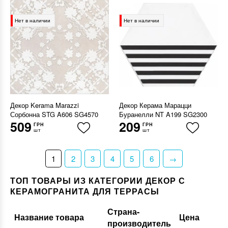
Нет в наличии
Нет в наличии
Декор Kerama Marazzi
Декор Керама Марацци
Сорбонна STG A606 SG4570
Буранелли NT A199 SG2300
509
209
ГРН
ГРН
шт
шт
1
2
3
4
5
6
→
ТОП ТОВАРЫ ИЗ КАТЕГОРИИ ДЕКОР С
КЕРАМОГРАНИТА ДЛЯ ТЕРРАСЫ
Страна-
Название товара
Цена
производитель