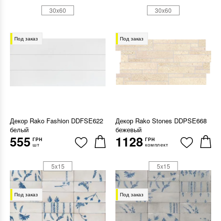
30x60
30x60
Под заказ
Под заказ
Декор Rako Fashion DDFSE622
Декор Rako Stones DDPSE668
белый
бежевый
555
1128
ГРН
ГРН
шт
комплект
5x15
5x15
Под заказ
Под заказ