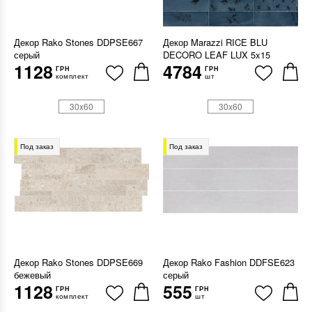
Декор Rako Stones DDPSE667
Декор Marazzi RICE BLU
серый
DECORO LEAF LUX 5x15
1128
4784
ГРН
ГРН
комплект
шт
30x60
30x60
Под заказ
Под заказ
Декор Rako Stones DDPSE669
Декор Rako Fashion DDFSE623
бежевый
серый
1128
555
ГРН
ГРН
комплект
шт