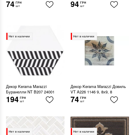
74
94
ГРН
ГРН
шт
шт
Нет в наличии
Нет в наличии
Декор Kerama Marazzi
Декор Kerama Marazzi Довиль
Буранелли NT B207 24001
VT A226 1146 9, 8х9, 8
194
74
ГРН
ГРН
шт
шт
Нет в наличии
Нет в наличии