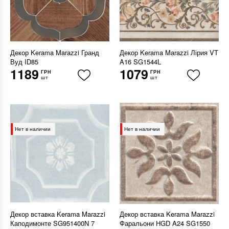
Декор Kerama Marazzi Гранд
Декор Kerama Marazzi Лірия VT
Вуд ID85
A16 SG1544L
1189
1079
ГРН
ГРН
шт
шт
Нет в наличии
Нет в наличии
Декор вставка Kerama Marazzi
Декор вставка Kerama Marazzi
Каподимонте SG951400N 7
Фаральони HGD A24 SG1550