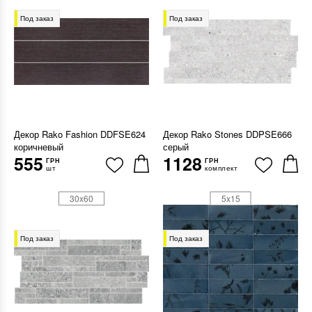
Под заказ
Под заказ
Декор Rako Fashion DDFSE624
Декор Rako Stones DDPSE666
коричневый
серый
555
1128
ГРН
ГРН
шт
комплект
30x60
5x15
Под заказ
Под заказ