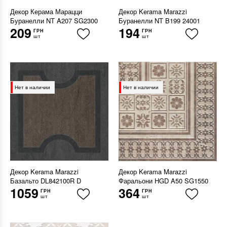
Декор Керама Марацци
Декор Kerama Marazzi
Буранелли NT A207 SG2300
Буранелли NT B199 24001
209
194
ГРН
ГРН
шт
шт
Нет в наличии
Нет в наличии
Декор Kerama Marazzi
Декор Kerama Marazzi
Базальто DL842100R D
Фаральони HGD A50 SG1550
1059
364
ГРН
ГРН
шт
шт