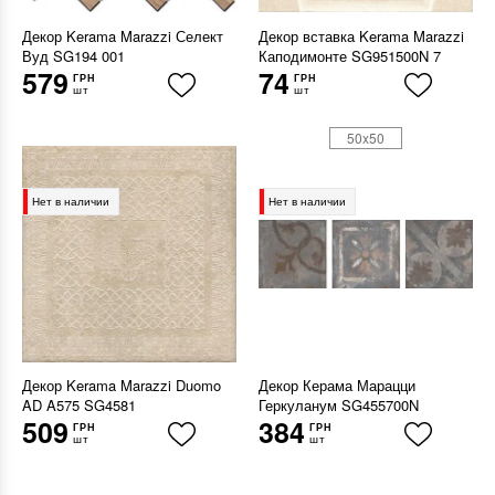
Декор Kerama Marazzi Селект
Декор вставка Kerama Marazzi
Вуд SG194 001
Каподимонте SG951500N 7
579
74
ГРН
ГРН
шт
шт
50x50
Нет в наличии
Нет в наличии
Декор Kerama Marazzi Duomo
Декор Керама Марацци
AD A575 SG4581
Геркуланум SG455700N
509
384
ГРН
ГРН
шт
шт