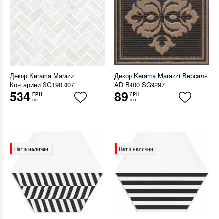
Декор Kerama Marazzi
Декор Kerama Marazzi Версаль
Контарини SG190 007
AD B400 SG9297
534
89
ГРН
ГРН
шт
шт
Нет в наличии
Нет в наличии