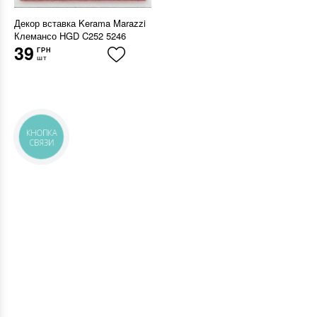
Декор вставка Kerama Marazzi
Клемансо HGD C252 5246
39
ГРН
шт
КНОПКА
СВЯЗИ