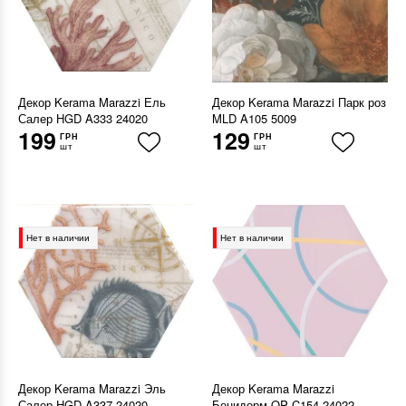
Декор Kerama Marazzi Ель
Декор Kerama Marazzi Парк роз
Салер HGD A333 24020
MLD A105 5009
199
129
ГРН
ГРН
шт
шт
Нет в наличии
Нет в наличии
Декор Kerama Marazzi Эль
Декор Kerama Marazzi
Салер HGD A337 24020
Бенидорм OP C154 24022