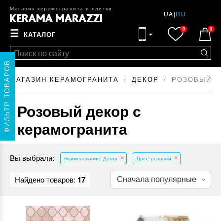
Магазин керамогранита и плитки
UA
|
RU
0
0
☰
КАТАЛОГ
ФИЛЬТР ТОВАРОВ
МАГАЗИН КЕРАМОГРАНИТА
ДЕКОР
РОЗОВЫЙ Д
Розовый декор с
керамогранита
Вы выбрали:
Наименование: Декор
Цвет: розовый
Найдено товаров:
17