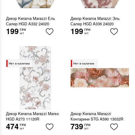
Декор Kerama Marazzi Ель
Декор Kerama Marazzi Эль
Салер HGD A332 24020
Салер HGD A336 24020
199
199
ГРН
ГРН
шт
шт
Нет в наличии
Нет в наличии
Декор Kerama Marazzi Marso
Декор Kerama Marazzi
HGD A273 11120R
Контарини STG A590 13032R
474
739
ГРН
ГРН
шт
шт