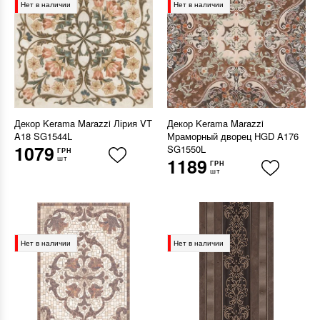
Нет в наличии
Нет в наличии
Декор Kerama Marazzi Лірия VT
Декор Kerama Marazzi
A18 SG1544L
Мраморный дворец HGD A176
1079
SG1550L
ГРН
шт
1189
ГРН
шт
Нет в наличии
Нет в наличии