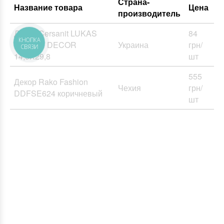
Страна-
Название товара
Цена
производитель
Декор Cersanit LUKAS
84
BROWN DECOR
Украина
грн/
КНОПКА
СВЯЗИ
14,5X29,8
шт
555
Декор Rako Fashion
Чехия
грн/
DDFSE624 коричневый
шт