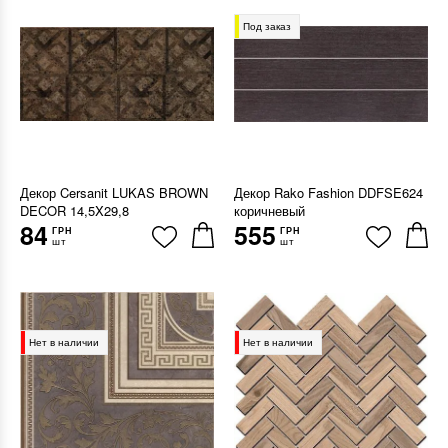
Под заказ
Декор Cersanit LUKAS BROWN
Декор Rako Fashion DDFSE624
DECOR 14,5X29,8
коричневый
84
555
ГРН
ГРН
шт
шт
Нет в наличии
Нет в наличии