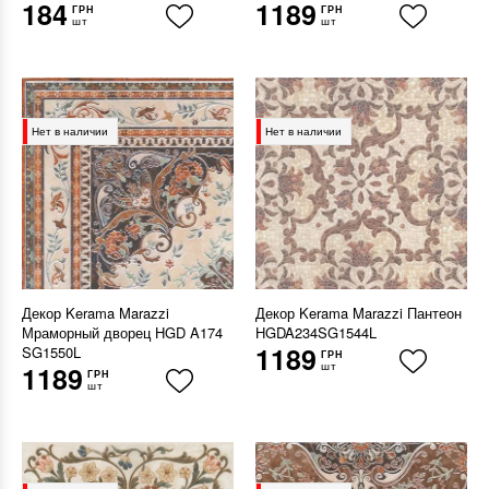
184
1189
ГРН
ГРН
шт
шт
Нет в наличии
Нет в наличии
Декор Kerama Marazzi
Декор Kerama Marazzi Пантеон
Мраморный дворец HGD A174
HGDA234SG1544L
1189
SG1550L
ГРН
шт
1189
ГРН
шт