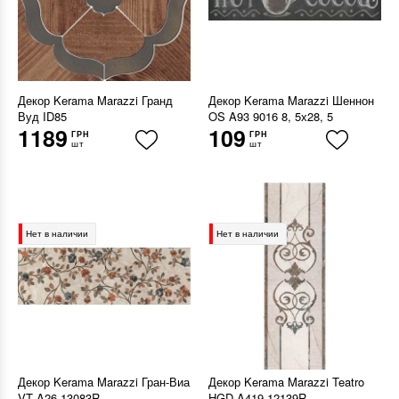
Декор Kerama Marazzi Гранд
Декор Kerama Marazzi Шеннон
Вуд ID85
OS A93 9016 8, 5х28, 5
1189
109
ГРН
ГРН
шт
шт
Нет в наличии
Нет в наличии
Декор Kerama Marazzi Гран-Виа
Декор Kerama Marazzi Teatro
VT A26 13083R
HGD A419 12139R