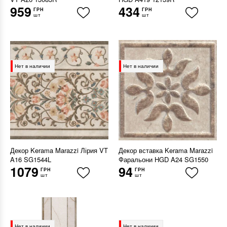
959
434
ГРН
ГРН
шт
шт
Нет в наличии
Нет в наличии
Декор Kerama Marazzi Лірия VT
Декор вставка Kerama Marazzi
A16 SG1544L
Фаральони HGD A24 SG1550
1079
94
ГРН
ГРН
шт
шт
Нет в наличии
Нет в наличии