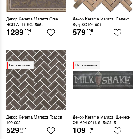
Декор Kerama Marazzi Orse
Декор Kerama Marazzi Селект
HGD A111 SG1596L
Вуд SG194 001
1289
579
ГРН
ГРН
шт
шт
Нет в наличии
Нет в наличии
Декор Kerama Marazzi Грасси
Декор Kerama Marazzi Шеннон
190 003
OS A94 9016 8, 5х28, 5
529
109
ГРН
ГРН
шт
шт