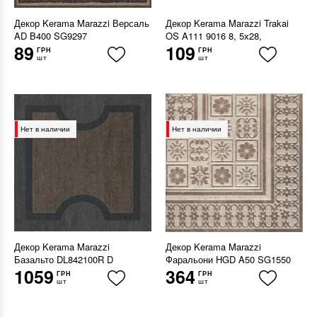
Декор Kerama Marazzi Версаль
Декор Kerama Marazzi Trakai
AD B400 SG9297
OS A111 9016 8, 5х28,
89
109
ГРН
ГРН
шт
шт
Нет в наличии
Нет в наличии
Декор Kerama Marazzi
Декор Kerama Marazzi
Базальто DL842100R D
Фаральони HGD A50 SG1550
1059
364
ГРН
ГРН
шт
шт