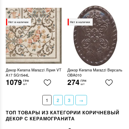
Нет в наличии
Нет в наличии
Декор Kerama Marazzi Лірия VT
Декор Kerama Marazzi Версаль
A17 SG1544L
OBA010
1079
274
ГРН
ГРН
шт
шт
1
2
3
→
ТОП ТОВАРЫ ИЗ КАТЕГОРИИ КОРИЧНЕВЫЙ
ДЕКОР С КЕРАМОГРАНИТА