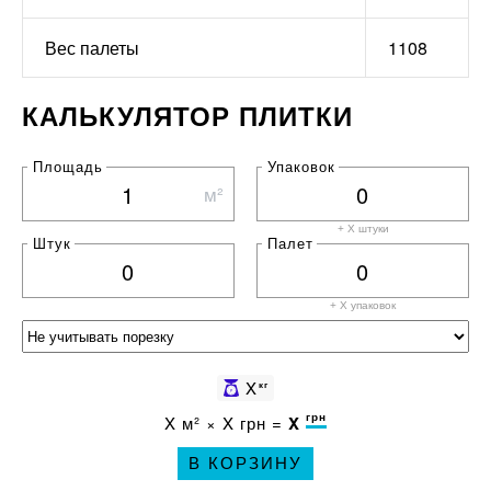
Вес палеты
1108
КАЛЬКУЛЯТОР ПЛИТКИ
Площадь
Упаковок
м²
+ X штуки
Штук
Палет
+ X
упаковок
X
кг
грн
X
м² ×
X
грн =
X
В КОРЗИНУ