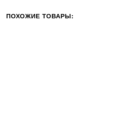
ПОХОЖИЕ ТОВАРЫ:
ЦВЕТ БЕЛЫЙ
ФОРМАТ 60X120
СТИЛИЗАЦИЯ МРА
59x119
60x60
Плитка Keratile PATAGONIA
Плитка Marazzi CEMENT
BLUE PULIDO 59х119
WHITE RT 60x60
1827
3505
ГРН
ГРН
м2
м2