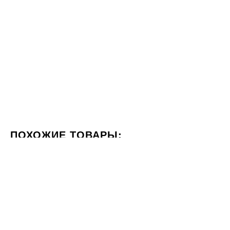
ПОХОЖИЕ ТОВАРЫ:
ЦВЕТ КОРИЧНЕВЫЙ
ФОРМАТ 60X120
СТИЛИЗАЦИ
20x120
60x60