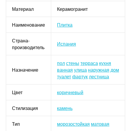
Материал
Керамогранит
Наименование
Плитка
Страна-
Испания
производитель
пол
стены
терраса
кухня
Назначение
ванная
улица
наружная
дом
туалет
фартук
лестница
Цвет
коричневый
Стилизация
камень
Тип
морозостойкая
матовая