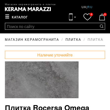
Магазин керамогранита и плитки
UA
|
RU
0
0
☰
КАТАЛОГ
МАГАЗИН КЕРАМОГРАНИТА
ПЛИТКА
ПЛИТКА RO
Наличие уточняйте
Плитка Rocersa Omega