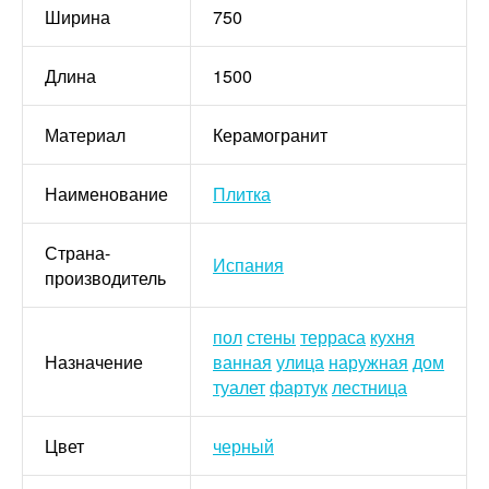
Ширина
750
Длина
1500
Материал
Керамогранит
Наименование
Плитка
Страна-
Испания
производитель
пол
стены
терраса
кухня
Назначение
ванная
улица
наружная
дом
туалет
фартук
лестница
Цвет
черный