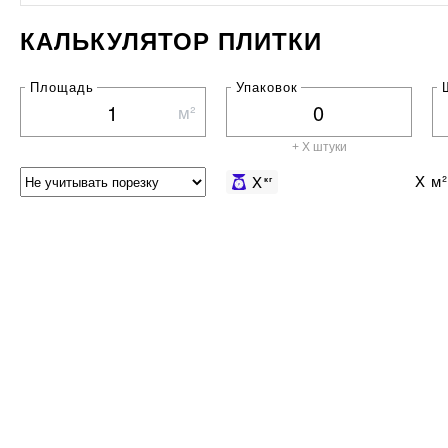
КАЛЬКУЛЯТОР ПЛИТКИ
Площадь
Упаковок
м²
+ X штуки
X
м²
X
кг