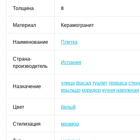
Толщина
8
Материал
Керамогранит
Наименование
Плитка
Страна-
Испания
производитель
улица
фасад
туалет
терраса
стен
Назначение
крыльцо
коридор
кухня
наружная
Цвет
белый
Стилизация
мрамор