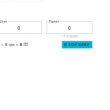
Штук
Палет
+ X
упаковок
грн
 ×
X
грн =
X
В КОРЗИНУ