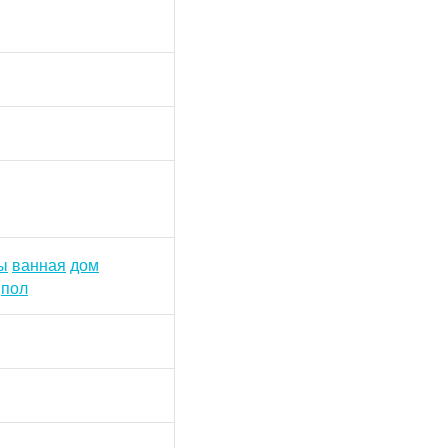
ы
ванная
дом
пол