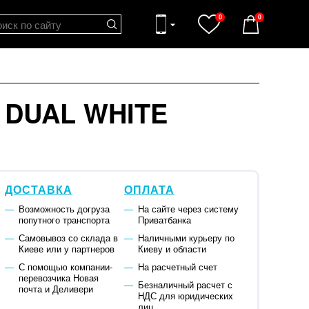
0
0
0
 DUAL WHITE
ДОСТАВКА
ОПЛАТА
Возможность догруза
На сайте через систему
попутного транспорта
Приватбанка
Самовывоз со склада в
Наличными курьеру по
Киеве или у партнеров
Киеву и области
С помощью компании-
На расчетный счет
перевозчика Новая
Безналичный расчет с
почта и Деливери
НДС для юридических
лиц