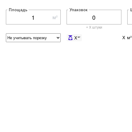
Площадь
Упаковок
м²
+ X штуки
X
м²
X
кг