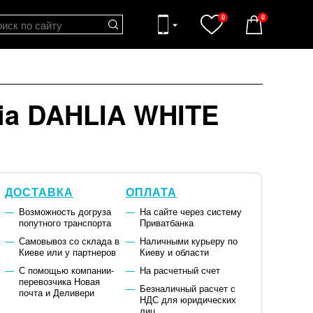
0
0
ia DAHLIA WHITE
ДОСТАВКА
ОПЛАТА
Возможность догруза
На сайте через систему
попутного транспорта
Приватбанка
Самовывоз со склада в
Наличными курьеру по
Киеве или у партнеров
Киеву и области
С помощью компании-
На расчетный счет
перевозчика Новая
Безналичный расчет с
почта и Деливери
НДС для юридических
лиц