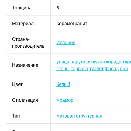
Толщина
6
Материал
Керамогранит
Страна-
Испания
производитель
улица
наружная
кухня
коридор
кр
Назначение
стены
терраса
туалет
фасад
пол
Цвет
белый
Стилизация
мрамор
Тип
матовая
структурная