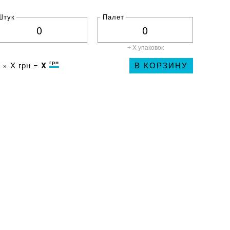
Штук
Палет
+ X
упаковок
грн
 ×
X
грн =
X
В КОРЗИНУ