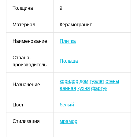
Толщина
9
Материал
Керамогранит
Наименование
Плитка
Страна-
Польша
производитель
коридор
дом
туалет
стены
Назначение
ванная
кухня
фартук
Цвет
белый
Стилизация
мрамор