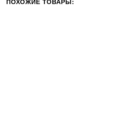
ПОХОЖИЕ ТОВАРЫ:
ЦВЕТ БЕЛЫЙ
СТИЛИЗАЦИЯ МРАМОР
100x300
30x60
Под заказ
Плитка Laminam I Naturali
Плитка Pamesa Ceramica CR
Bianco Lasa Bocciardato
PISA GOLD LEVIGLASS 30х60
3290
100x300x5
ГРН
м2
13130
ГРН
м2
60x60
60x120