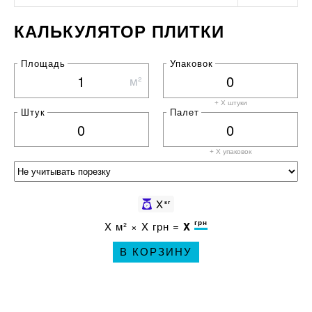
КАЛЬКУЛЯТОР ПЛИТКИ
Площадь
Упаковок
м²
+ X штуки
Штук
Палет
+ X
упаковок
X
кг
грн
X
м² ×
X
грн =
X
В КОРЗИНУ