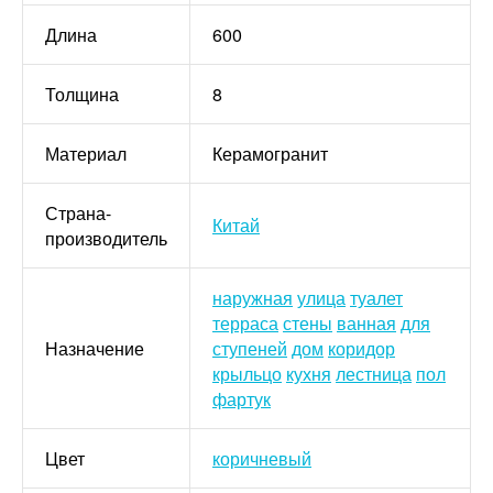
Длина
600
Толщина
8
Материал
Керамогранит
Страна-
Китай
производитель
наружная
улица
туалет
терраса
стены
ванная
для
Назначение
ступеней
дом
коридор
крыльцо
кухня
лестница
пол
фартук
Цвет
коричневый