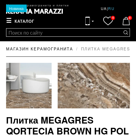
Магазин керамогранита и плитки
Новинка
UA
|
RU
0
0
☰
КАТАЛОГ
МАГАЗИН КЕРАМОГРАНИТА
ПЛИТКА MEGAGRES Q
Плитка MEGAGRES
QORTECIA BROWN HG POL