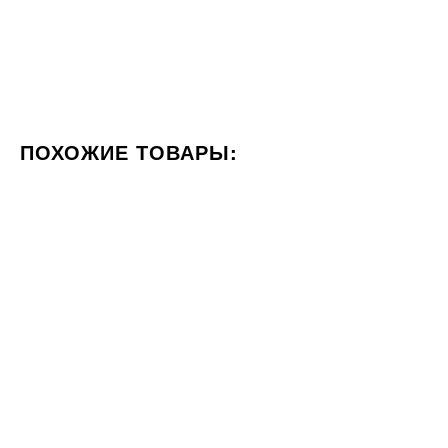
ПОХОЖИЕ ТОВАРЫ:
ЦВЕТ КОРИЧНЕВЫЙ
ФОРМАТ 60X120
СТИЛИЗАЦИ
60x60
60x60