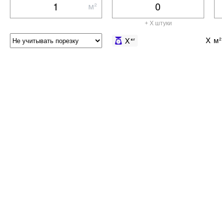
м²
+ X штуки
X
м²
X
кг