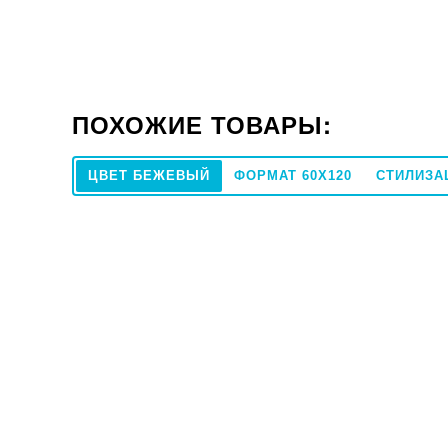
ПОХОЖИЕ ТОВАРЫ:
ЦВЕТ БЕЖЕВЫЙ
ФОРМАТ 60X120
СТИЛИЗА
30x120
Плитка Teo Ceramics Sequoia Gold F PR
Плитка IT