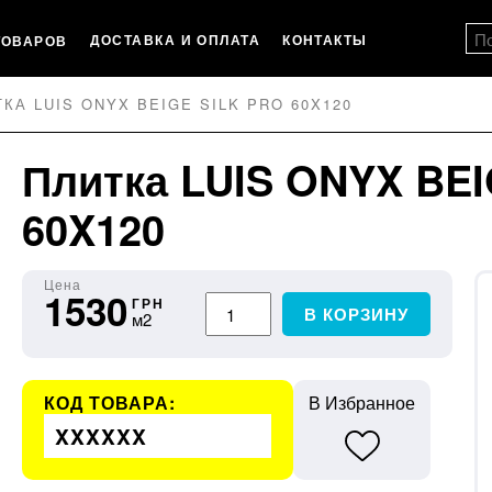
ДОСТАВКА И ОПЛАТА
КОНТАКТЫ
ТОВАРОВ
КА LUIS ONYX BEIGE SILK PRO 60X120
Плитка LUIS ONYX BE
60X120
Цена
1530
ГРН
В КОРЗИНУ
м2
КОД ТОВАРА:
В Избранное
XXXXXX