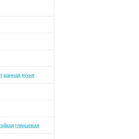
т
ванная
кухня
тойкая
глянцевая