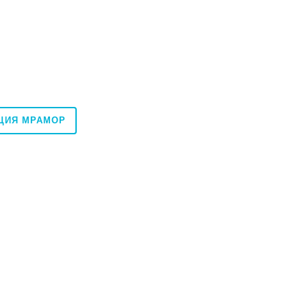
ЦИЯ МРАМОР
60x120
20x120
Под заказ
ALGRANITI NU05BA NUANCES
Плитка Rako Board DAKVG142 беж