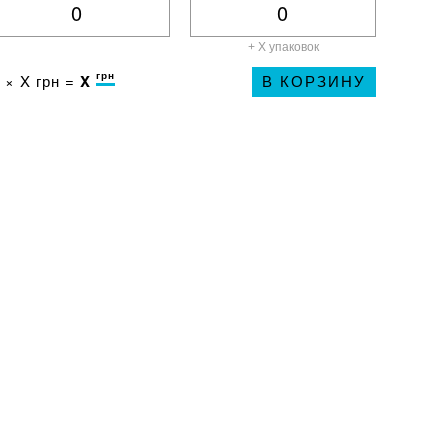
+ X
упаковок
грн
 ×
X
грн =
X
В КОРЗИНУ