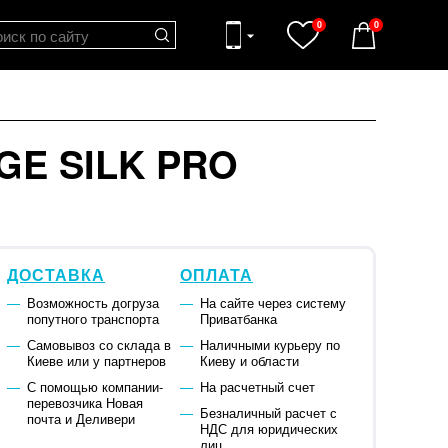
0
0
IGE SILK PRO
ДОСТАВКА
ОПЛАТА
Возможность догруза
На сайте через систему
попутного транспорта
Приватбанка
Самовывоз со склада в
Наличными курьеру по
Киеве или у партнеров
Киеву и области
С помощью компании-
На расчетный счет
перевозчика Новая
Безналичный расчет с
почта и Деливери
НДС для юридических
лиц