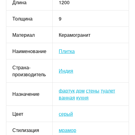
Длина
1200
Толщина
9
Материал
Керамогранит
Наименование
Плитка
Страна-
Индия
производитель
фартук
дом
стены
туалет
Назначение
ванная
кухня
Цвет
серый
Стилизация
мрамор