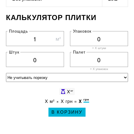
КАЛЬКУЛЯТОР ПЛИТКИ
Площадь
Упаковок
м²
+ X штуки
Штук
Палет
+ X
упаковок
X
кг
грн
X
м² ×
X
грн =
X
В КОРЗИНУ