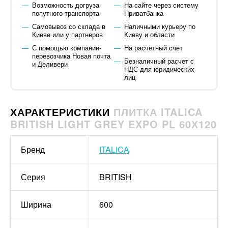
Возможность догруза
На сайте через систему
попутного транспорта
Приватбанка
Самовывоз со склада в
Наличными курьеру по
Киеве или у партнеров
Киеву и области
С помощью компании-
На расчетный счет
перевозчика Новая почта
Безналичный расчет с
и Деливери
НДС для юридических
лиц
ХАРАКТЕРИСТИКИ
ПЛИТКА ITALICA
BRITISH LIGHT GREY EXPO PL 60Х120
Бренд
ITALICA
Серия
BRITISH
Ширина
600