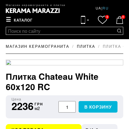
Магазин керамогранита и плитки
UA
|
RU
0
0
☰
КАТАЛОГ
МАГАЗИН КЕРАМОГРАНИТА
ПЛИТКА
ПЛИТКА CH
Плитка Chateau White
60x120 RC
Цена
2236
ГРН
В КОРЗИНУ
м2