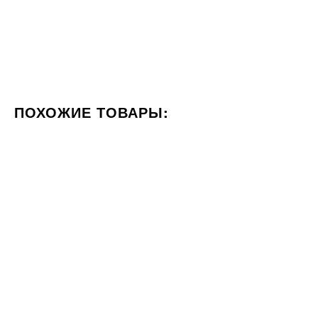
ПОХОЖИЕ ТОВАРЫ:
ЦВЕТ БЕЛЫЙ
ФОРМАТ 60X120
СТИЛИЗАЦИЯ КАМЕ
60x60
60x120