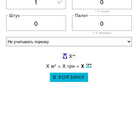
м²
+ X штуки
Штук
Палет
+ X
упаковок
X
кг
грн
X
м² ×
X
грн =
X
В КОРЗИНУ