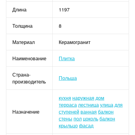
Длина
1197
Толщина
8
Материал
Керамогранит
Наименование
Плитка
Страна-
Польша
производитель
кухня
наружная
дом
терраса
лестница
улица
для
Назначение
ступеней
ванная
балкон
стены
пол
цоколь
балкон
крыльцо
фасад