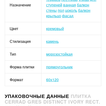
Назначение
ступеней
ванная
балкон
стены
пол
цоколь
балкон
крыльцо
фасад
Цвет
кремовый
Стилизация
камень
Тип
морозостойкая
Форма плитки
прямоугольник
Формат
60x120
УПАКОВОЧНЫЕ ДАННЫЕ
ПЛИТКА
CERRAD GRES DISTINCT IVORY RECT.