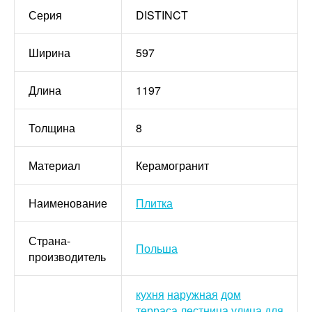
Серия
DISTINCT
Ширина
597
Длина
1197
Толщина
8
Материал
Керамогранит
Наименование
Плитка
Страна-
Польша
производитель
кухня
наружная
дом
терраса
лестница
улица
для