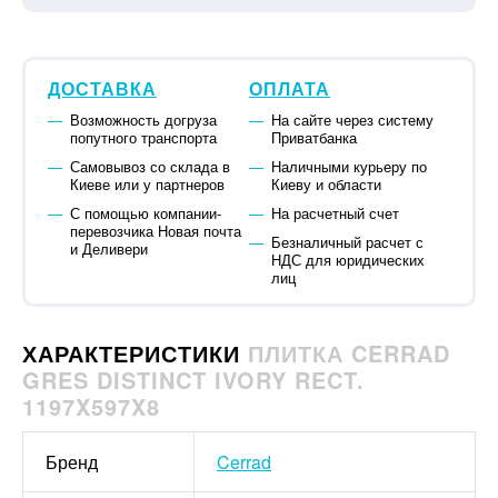
ДОСТАВКА
ОПЛАТА
Возможность догруза
На сайте через систему
попутного транспорта
Приватбанка
Самовывоз со склада в
Наличными курьеру по
Киеве или у партнеров
Киеву и области
С помощью компании-
На расчетный счет
перевозчика Новая почта
Безналичный расчет с
и Деливери
НДС для юридических
лиц
ХАРАКТЕРИСТИКИ
ПЛИТКА CERRAD
GRES DISTINCT IVORY RECT.
1197X597X8
Бренд
Cerrad