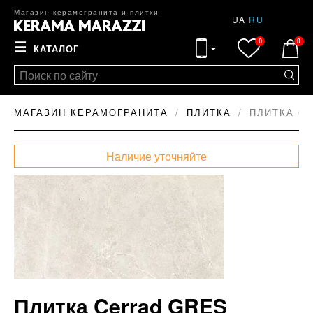
Магазин керамогранита и плитки
UA
|
RU
0
0
☰
КАТАЛОГ
МАГАЗИН КЕРАМОГРАНИТА
ПЛИТКА
ПЛИТКА CE
Наличие уточняйте
Плитка Cerrad GRES