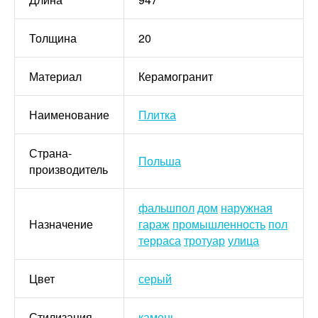
Толщина
20
Материал
Керамогранит
Наименование
Плитка
Страна-
Польша
производитель
фальшпол
дом
наружная
Назначение
гараж
промышленность
пол
терраса
тротуар
улица
Цвет
серый
Стилизация
камень