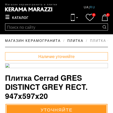
Магазин керамогранита и плитки
UA
|
RU
0
0
☰
КАТАЛОГ
МАГАЗИН КЕРАМОГРАНИТА
ПЛИТКА
ПЛИТКА CE
Наличие уточняйте
Плитка Cerrad GRES
DISTINCT GREY RECT.
947x597x20
УТОЧНЯЙТЕ