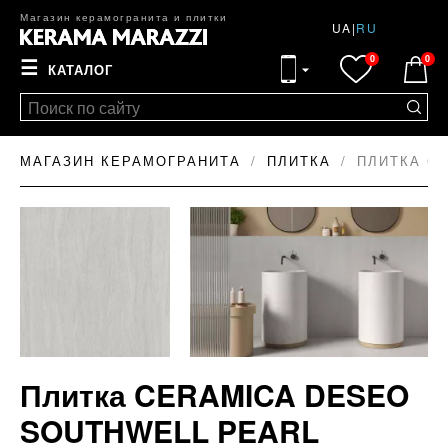
Магазин керамогранита и плитки
UA
|
RU
0
0
☰
КАТАЛОГ
МАГАЗИН КЕРАМОГРАНИТА
ПЛИТКА
ПЛИТКА CE
Плитка CERAMICA DESEO
SOUTHWELL PEARL