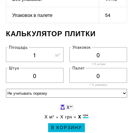
Упаковок в палете
54
КАЛЬКУЛЯТОР ПЛИТКИ
Площадь
Упаковок
м²
+ X штуки
Штук
Палет
+ X
упаковок
X
кг
грн
X
м² ×
X
грн =
X
В КОРЗИНУ