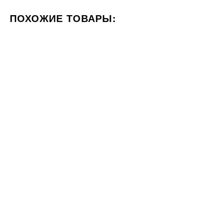
ПОХОЖИЕ ТОВАРЫ:
ЦВЕТ СЕРЫЙ
СТИЛИЗАЦИЯ КАМЕНЬ
60x60
60x120
Под заказ
Под заказ
Плитка Rako Quarzit Outdoor
Плитка Cerrad GRES APENINO
DAR66736 серый
GRIS RECT. 26768 60x120
2569
1409
ГРН
ГРН
м2
м2
60x120
60x120