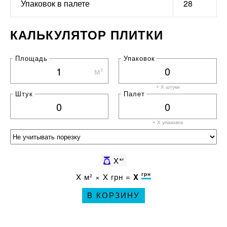
Упаковок в палете
28
КАЛЬКУЛЯТОР ПЛИТКИ
Площадь
Упаковок
м²
+ X штуки
Штук
Палет
+ X
упаковок
X
кг
грн
X
м² ×
X
грн =
X
В КОРЗИНУ