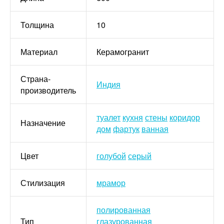
Толщина
10
Материал
Керамогранит
Страна-
Индия
производитель
туалет
кухня
стены
коридор
Назначение
дом
фартук
ванная
Цвет
голубой
серый
Стилизация
мрамор
полированная
Тип
глазурованная