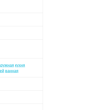
аружная
кухня
ней
ванная