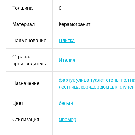
Толщина
6
Материал
Керамогранит
Наименование
Плитка
Страна-
Италия
производитель
фартук
улица
туалет
стены
пол
н
Назначение
лестница
коридор
дом
для ступе
Цвет
белый
Стилизация
мрамор