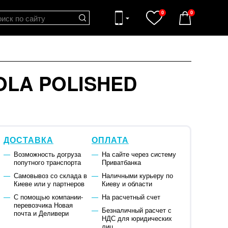
0
0
OLA POLISHED
ДОСТАВКА
ОПЛАТА
Возможность догруза
На сайте через систему
попутного транспорта
Приватбанка
Самовывоз со склада в
Наличными курьеру по
Киеве или у партнеров
Киеву и области
С помощью компании-
На расчетный счет
перевозчика Новая
Безналичный расчет с
почта и Деливери
НДС для юридических
лиц