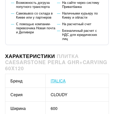
Возможность догруза
На сайте через систему
попутного транспорта
Приватбанка
Самовывоз со склада в
Наличными курьеру по
Киеве или у партнеров
Киеву и области
С помощью компании-
На расчетный счет
перевозчика Новая почта
Безналичный расчет с
и Деливери
НДС для юридических
лиц
ХАРАКТЕРИСТИКИ
ПЛИТКА
CAESARSTONE PERLA GHR+CARVING
60X120
Бренд
ITALICA
Серия
CLOUDY
Ширина
600