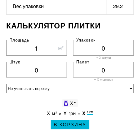
Вес упаковки
29.2
КАЛЬКУЛЯТОР ПЛИТКИ
Площадь
Упаковок
м²
+ X штуки
Штук
Палет
+ X
упаковок
X
кг
грн
X
м² ×
X
грн =
X
В КОРЗИНУ