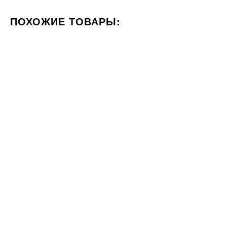
ПОХОЖИЕ ТОВАРЫ:
ЦВЕТ БЕЖЕВЫЙ
ФОРМАТ 60X120
СТИЛИЗАЦИЯ М
20x120
20x20
Под заказ
Плитка Cerrad GUARDIAN
Плитка Equipe ART NOUVEAU
WOOD LIGHT BEIGE RECT
LA RAMBLA BISCUIT 24408
4240
20x120
ГРН
м2
1494
ГРН
м2