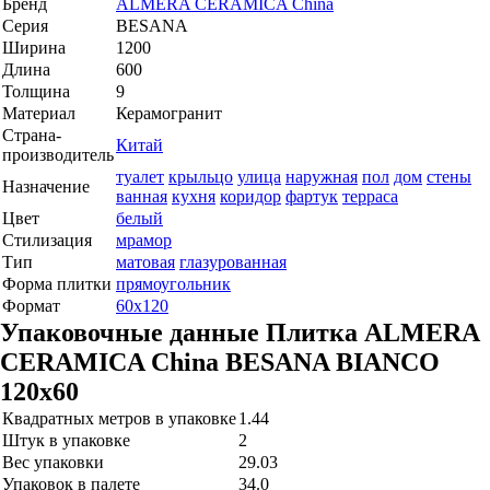
Бренд
ALMERA CERAMICA China
Серия
BESANA
Ширина
1200
Длина
600
Толщина
9
Материал
Керамогранит
Страна-
Китай
производитель
туалет
крыльцо
улица
наружная
пол
дом
стены
Назначение
ванная
кухня
коридор
фартук
терраса
Цвет
белый
Стилизация
мрамор
Тип
матовая
глазурованная
Форма плитки
прямоугольник
Формат
60x120
Упаковочные данные
Плитка ALMERA
CERAMICA China BESANA BIANCO
120x60
Квадратных метров в упаковке
1.44
Штук в упаковке
2
Вес упаковки
29.03
Упаковок в палете
34.0