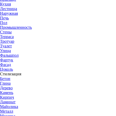
Кухня
Лестница
Наружная
Печь
Пол
Промышленность
Стены
Терраса
Тротуар
Туалет
Улица
Фальшпол
Фартук
Фасад
Цоколь
Стилизация
Бетон
Глина
Дерево
Камень
Кирпич
Ламинат
Майолика
Металл
Мозаика