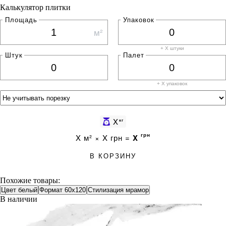
Калькулятор плитки
Площадь
Упаковок
м²
+ X штуки
Штук
Палет
+ X
упаковок
X
кг
грн
X
м² ×
X
грн =
X
В КОРЗИНУ
Похожие товары:
Цвет белый
Формат 60x120
Стилизация мрамор
В наличии