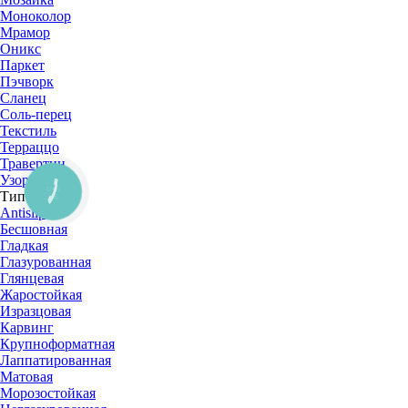
Моноколор
Мрамор
Оникс
Паркет
Пэчворк
Сланец
Соль-перец
Текстиль
Терраццо
Травертин
Узор
Тип
Antislip
Бесшовная
Гладкая
Глазурованная
Глянцевая
Жаростойкая
Изразцовая
Карвинг
Крупноформатная
Лаппатированная
Матовая
Морозостойкая