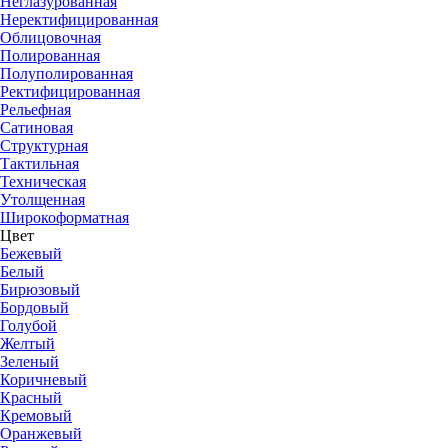
Неглазурованная
Неректифицированная
Облицовочная
Полированная
Полуполированная
Ректифицированная
Рельефная
Сатиновая
Структурная
Тактильная
Техническая
Утолщенная
Широкоформатная
Цвет
Бежевый
Белый
Бирюзовый
Бордовый
Голубой
Желтый
Зеленый
Коричневый
Красный
Кремовый
Оранжевый