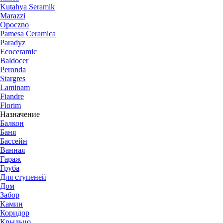
Kutahya Seramik
Marazzi
Opoczno
Pamesa Ceramica
Paradyz
Ecoceramic
Baldocer
Peronda
Stargres
Laminam
Fiandre
Florim
Назначение
Балкон
Баня
Бассейн
Ванная
Гараж
Груба
Для ступеней
Дом
Забор
Камин
Коридор
Крыльцо