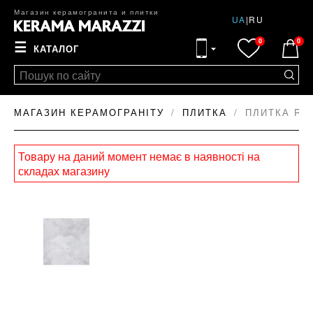
Магазин керамогранита и плитки
UA
|
RU
0
0
☰
КАТАЛОГ
МАГАЗИН КЕРАМОГРАНІТУ
ПЛИТКА
ПЛИТКА RA
Товару на даний момент немає в наявності на
складах магазину