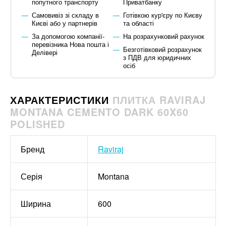
попутного транспорту
Приватбанку
Самовивіз зі складу в
Готівкою кур'єру по Києву
Києві або у партнерів
та області
За допомогою компанії-
На розрахунковий рахунок
перевізника Нова пошта і
Безготівковий розрахунок
Делівері
з ПДВ для юридичних
осіб
ХАРАКТЕРИСТИКИ
ПЛИТКА RAVIRAJ
MONTANA CEMENTO DARK 60X60
POLISHED
Бренд
Raviraj
Серія
Montana
Ширина
600