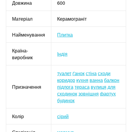
Довжина
600
Матеріал
Керамограніт
Найменування
Плитка
Країна-
Індія
виробник
туалет
ґанок
стіна
сходи
коридор
кухня
ванна
балкон
Призначення
підлога
тераса
вулиця
для
сходинок
зовнішня
фартух
будинок
Колір
сірий