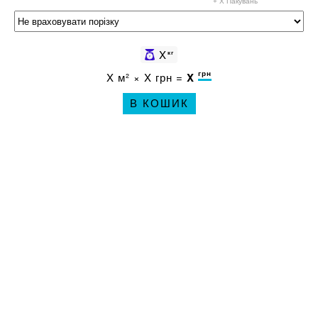
+ X
Пакувань
X
кг
грн
X
м² ×
X
грн =
X
В КОШИК