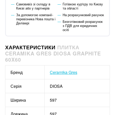
Самовивіз зі складу в
Готівкою кур'єру по Києву
Києві або у партнерів
та області
За допомогою компанії-
На розрахунковий рахунок
перевізника Нова пошта і
Безготівковий розрахунок
Делівері
з ПДВ для юридичних
осіб
ХАРАКТЕРИСТИКИ
ПЛИТКА
CERAMIKA GRES DIOSA GRAPHITE
60X60
Бренд
Ceramika Gres
Серія
DIOSA
Ширина
597
Довжина
597