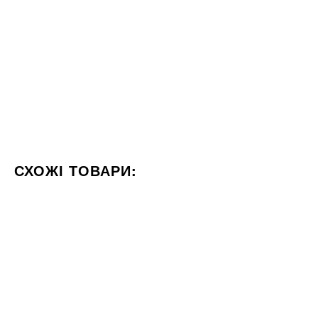
СХОЖІ ТОВАРИ:
КОЛІР ЧОРНИЙ
ФОРМАТ 60X60
СТИЛІЗАЦІЯ КАМІН
60x120
60x60