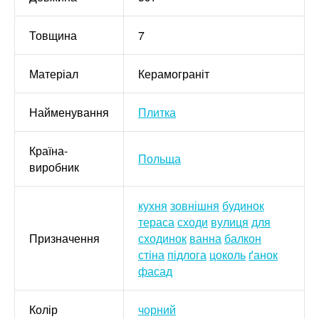
Товщина
7
Матеріал
Керамограніт
Найменування
Плитка
Країна-
Польща
виробник
кухня
зовнішня
будинок
тераса
сходи
вулиця
для
Призначення
сходинок
ванна
балкон
стіна
підлога
цоколь
ґанок
фасад
Колір
чорний