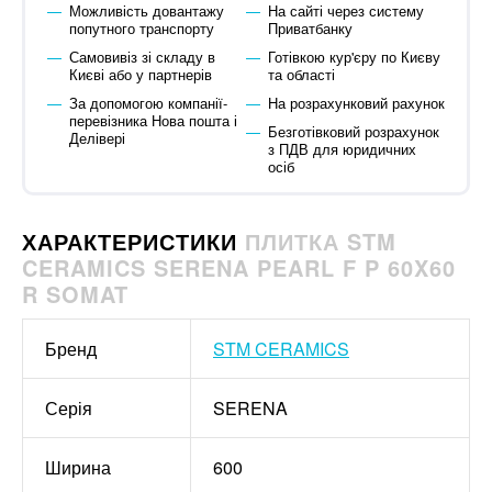
Можливість довантажу
На сайті через систему
попутного транспорту
Приватбанку
Самовивіз зі складу в
Готівкою кур'єру по Києву
Києві або у партнерів
та області
За допомогою компанії-
На розрахунковий рахунок
перевізника Нова пошта і
Безготівковий розрахунок
Делівері
з ПДВ для юридичних
осіб
ХАРАКТЕРИСТИКИ
ПЛИТКА STM
CERAMICS SERENA PEARL F P 60X60
R SOMAT
Бренд
STM CERAMICS
Серія
SERENA
Ширина
600