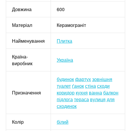
Довжина
600
Матеріал
Керамограніт
Найменування
Плитка
Країна-
Україна
виробник
будинок
фартух
зовнішня
туалет
ґанок
стіна
сходи
Призначення
коридор
кухня
ванна
балкон
підлога
тераса
вулиця
для
сходинок
Колір
білий