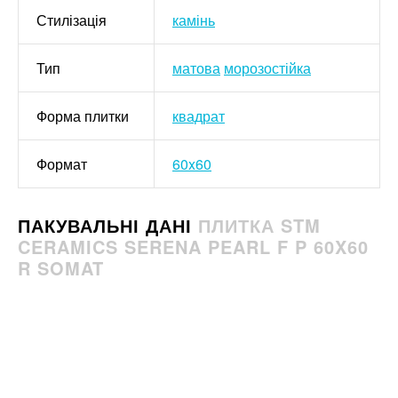
Стилізація
камінь
Тип
матова
морозостійка
Форма плитки
квадрат
Формат
60x60
ПАКУВАЛЬНІ ДАНІ
ПЛИТКА STM
CERAMICS SERENA PEARL F P 60X60
R SOMAT