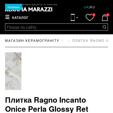
Магазин керамогранита и плитки
Новинка
UA
|
RU
0
0
☰
КАТАЛОГ
МАГАЗИН КЕРАМОГРАНІТУ
ПЛИТКА RAGNO INC
Плитка Ragno Incanto
Onice Perla Glossy Ret