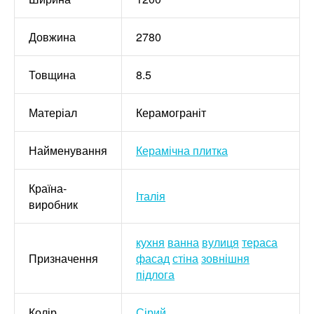
Довжина
2780
Товщина
8.5
Матеріал
Керамограніт
Найменування
Керамічна плитка
Країна-
Італія
виробник
кухня
ванна
вулиця
тераса
Призначення
фасад
стіна
зовнішня
підлога
Колір
Сірий