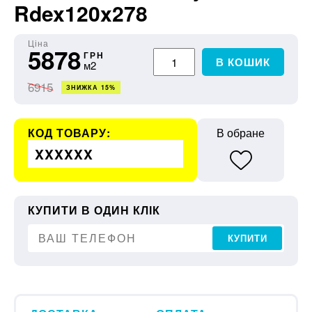
Rdex120x278
Ціна
5878
ГРН
В КОШИК
м2
6915
ЗНИЖКА 15%
КОД ТОВАРУ:
В обране
XXXXXX
КУПИТИ В ОДИН КЛІК
КУПИТИ