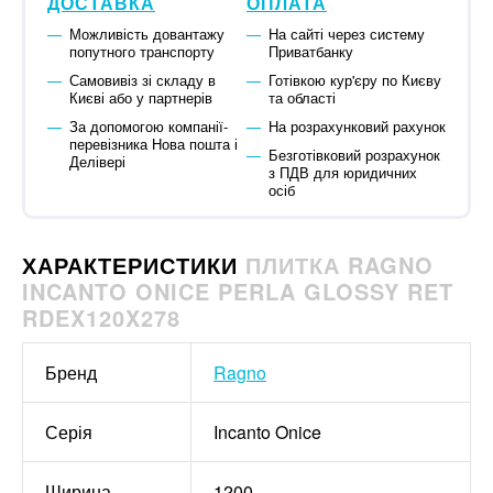
ДОСТАВКА
ОПЛАТА
Можливість довантажу
На сайті через систему
попутного транспорту
Приватбанку
Самовивіз зі складу в
Готівкою кур'єру по Києву
Києві або у партнерів
та області
За допомогою компанії-
На розрахунковий рахунок
перевізника Нова пошта і
Безготівковий розрахунок
Делівері
з ПДВ для юридичних
осіб
ХАРАКТЕРИСТИКИ
ПЛИТКА RAGNO
INCANTO ONICE PERLA GLOSSY RET
RDEX120X278
Бренд
Ragno
Серія
Incanto Onice
Ширина
1200