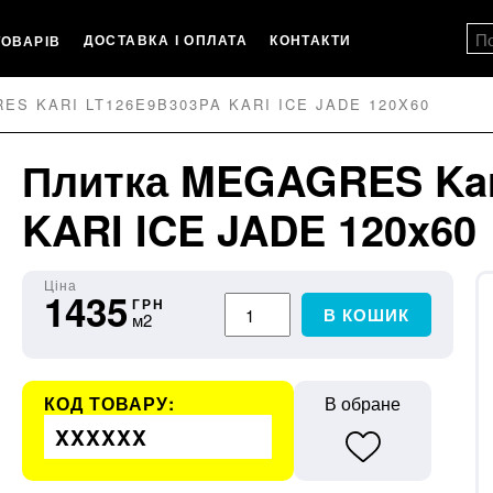
ДОСТАВКА І ОПЛАТА
КОНТАКТИ
ТОВАРІВ
S KARI LT126E9B303PA KARI ICE JADE 120X60
Плитка MEGAGRES Kar
KARI ICE JADE 120x60
Ціна
1435
ГРН
В КОШИК
м2
КОД ТОВАРУ:
В обране
XXXXXX