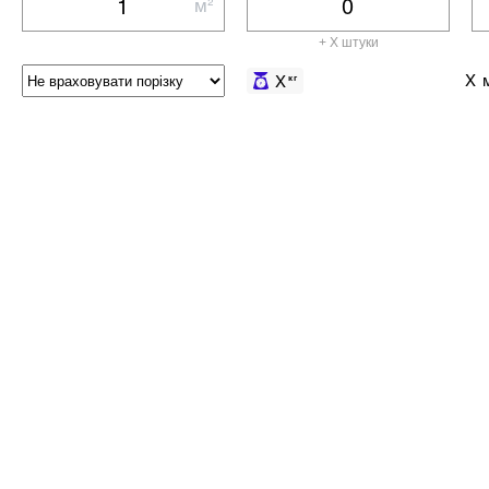
м²
+ X штуки
X
м
X
кг