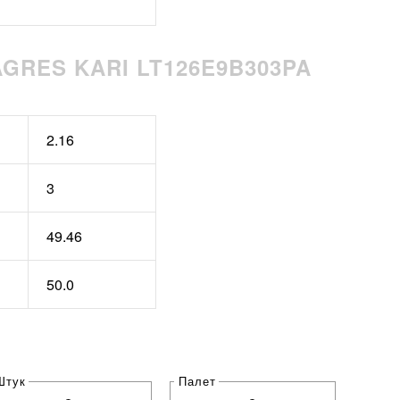
GRES KARI LT126E9B303PA
2.16
3
49.46
50.0
Штук
Палет