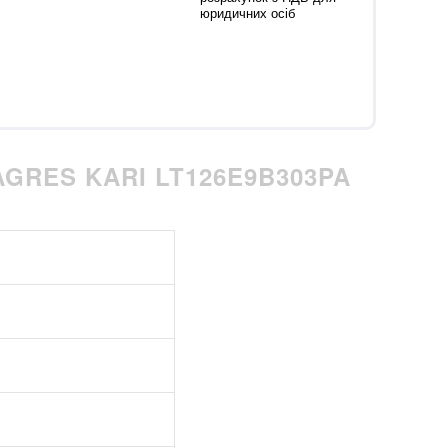
юридичних осіб
GRES KARI LT126E9B303PA