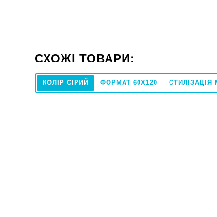
СХОЖІ ТОВАРИ:
КОЛІР СІРИЙ
ФОРМАТ 60X120
СТИЛІЗАЦІЯ
30x60
Під замовлення
Плитка RAKO Block WADV4081 30x60
Плитка Atla