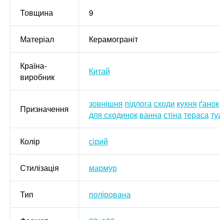
Товщина
9
Матеріал
Керамограніт
Країна-
Китай
виробник
зовнішня
підлога
сходи
кухня
ґанок
Призначення
для сходинок
ванна
стіна
тераса
ту
Колір
сірий
Стилізація
мармур
Тип
полірована