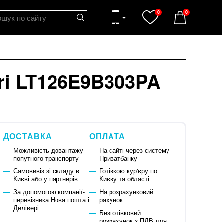
0
0
i LT126E9B303PA
ДОСТАВКА
ОПЛАТА
Можливість довантажу
На сайті через систему
попутного транспорту
Приватбанку
Самовивіз зі складу в
Готівкою кур'єру по
Києві або у партнерів
Києву та області
За допомогою компанії-
На розрахунковий
перевізника Нова пошта і
рахунок
Делівері
Безготівковий
розрахунок з ПДВ для