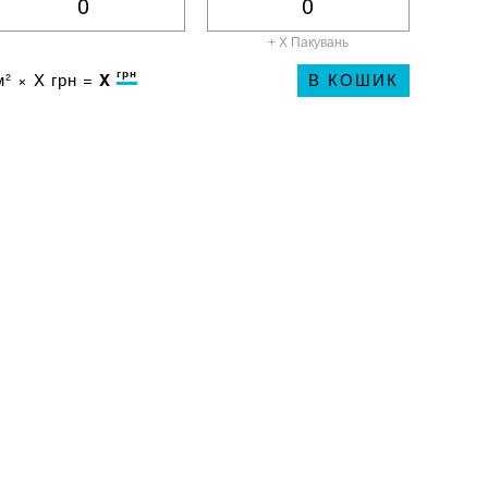
+ X
Пакувань
грн
² ×
X
грн =
X
В КОШИК