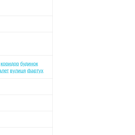
коридор
будинок
алет
вулиця
фартух