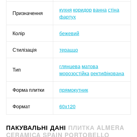
кухня
коридор
ванна
стіна
Призначення
фартух
Колір
бежевий
Стилізація
тераццо
глянцева
матова
Тип
морозостійка
ректифікована
Форма плитки
прямокутник
Формат
60x120
ПАКУВАЛЬНІ ДАНІ
ПЛИТКА ALMERA
CERAMICA SPAIN PORTOBELLO