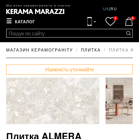
Магазин керамогранита и плитки
UA
|
RU
0
0
☰
КАТАЛОГ
МАГАЗИН КЕРАМОГРАНІТУ
ПЛИТКА
ПЛИТКА AL
Наявність уточнюйте
Плитка ALMERA