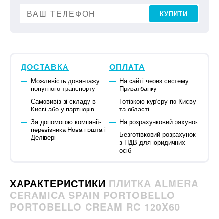
КУПИТИ
ДОСТАВКА
ОПЛАТА
Можливість довантажу
На сайті через систему
попутного транспорту
Приватбанку
Самовивіз зі складу в
Готівкою кур'єру по Києву
Києві або у партнерів
та області
За допомогою компанії-
На розрахунковий рахунок
перевізника Нова пошта і
Безготівковий розрахунок
Делівері
з ПДВ для юридичних
осіб
ХАРАКТЕРИСТИКИ
ПЛИТКА ALMERA
CERAMICA SPAIN PORTOBELLO
PORTOBELLO CREAM RC 120X60