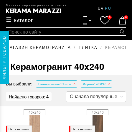
Магазин керамогранита и плитки
UA
|
RU
0
0
☰
КАТАЛОГ
ФИЛЬТР ТОВАРОВ
МАГАЗИН КЕРАМОГРАНИТА
ПЛИТКА
КЕРАМОГРА
Керамогранит 40x240
Вы выбрали:
Наименование: Плитка
Формат: 40x240
Найдено товаров:
4
40x240
40x240
Нет в наличии
Нет в наличии