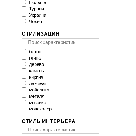
Польша
CAESAR
Турция
CASA CERAMICA
Украина
CERACASA CERAMICA
Чехия
CERAMA MARKET
CERAMICA DESEO
СТИЛИЗАЦИЯ
CERAMICHE BRENNERO
CasaInfinita
Ceramica Santa Claus
бетон
Ceramika Color
глина
Ceramika Gres
дерево
Ceramika Konskie
камень
Cerpa
кирпич
Cerrad
ламинат
Cersanit
майолика
Cicogres
металл
Click Ceramica
мозаика
Cristal Ceramica
моноколор
Dual Gres
мрамор
EMIL CERAMICA
СТИЛЬ ИНТЕРЬЕРА
оникс
EXAGRES
паркет
Ecoceramic
пэчворк