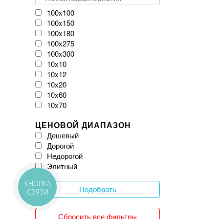
VIVES
Velloza
100x100
Vitacer
100x150
Vivacer
100x180
WOW
100x275
Zeus Ceramica
100x300
iKeramix
10x10
10x12
10x20
10x60
10x70
11x54
ЦЕНОВОЙ ДИАПАЗОН
120x120
Дешевый
120x20
Дорогой
120x240
Недорогой
120x260
Элитный
120x270
120x278
КНОПКА
120x280
Подобрать
СВЯЗИ
120x300
12x25
Сбросить все фильтры
150x150