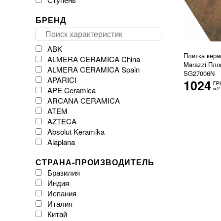
БРЕНД
ABK
Плитка кера
ALMERA CERAMICA China
Marazzi Пл
ALMERA CERAMICA Spain
SG27006N
APARICI
1024
ГР
APE Ceramica
м2
ARCANA CERAMICA
ATEM
AZTECA
Absolut Keramika
Alaplana
Argenta Ceramica
СТРАНА-ПРОИЗВОДИТЕЛЬ
Arklam
Бразилия
Atlas Concorde
Индия
Atrium
Испания
Azulejos Benadresa
Италия
BESTILE
Китай
Baldocer