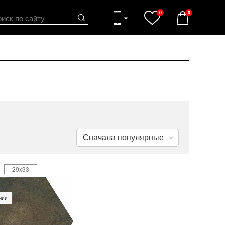
0
0
29x33
чии