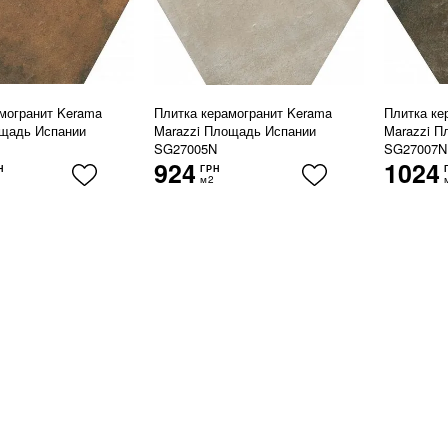
могранит Kerama
Плитка керамогранит Kerama
Плитка ке
ощадь Испании
Marazzi Площадь Испании
Marazzi П
SG27005N
SG27007N
924
1024
Н
ГРН
м2