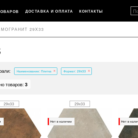
ДОСТАВКА И ОПЛАТА
КОНТАКТЫ
ТОВАРОВ
АМОГРАНИТ 29X33
3
рали:
Наименование: Плитка
Формат: 29x33
но товаров:
3
29x33
29x33
и
Нет в наличии
Нет в нали