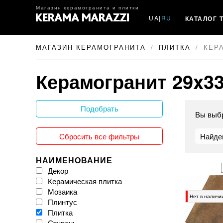
Магазин керамогранита и плитки
UA
|
RU
КАТАЛОГ 
МАГАЗИН КЕРАМОГРАНИТА
ПЛИТКА
КЕР
Керамогранит 29x3
Подобрать
Вы выб
Сбросить все фильтры
Найде
НАИМЕНОВАНИЕ
Декор
Керамическая плитка
Мозаика
Нет в наличи
Плинтус
Плитка
Ступень