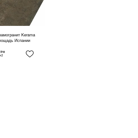
рамогранит Kerama
лощадь Испании
ГРН
м2