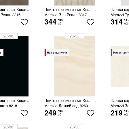
могранит Kerama
Плитка керамогранит Kerama
Плитка ке
-Реаль 8316
Marazzi Эль-Реаль 8317
Marazzi Т
344
314
ГРН
ГР
м2
м2
20x30
20x30
и
Нет в наличии
Нет в нали
могранит Kerama
Плитка керамогранит Kerama
Плитка ке
анта 8218
Marazzi Летний сад 8260
Marazzi З
249
219
ГРН
ГР
м2
м2
20x30
20x30