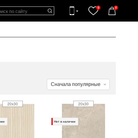
0
0
20x30
20x30
чии
Нет в наличии