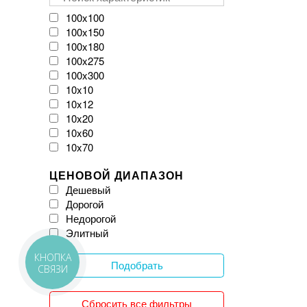
VIVES
Velloza
100x100
Vitacer
100x150
Vivacer
100x180
WOW
100x275
Zeus Ceramica
100x300
iKeramix
10x10
10x12
10x20
10x60
10x70
11x54
ЦЕНОВОЙ ДИАПАЗОН
120x120
Дешевый
120x20
Дорогой
120x240
Недорогой
120x260
Элитный
120x270
120x278
КНОПКА
120x280
Подобрать
СВЯЗИ
120x300
12x25
Сбросить все фильтры
150x150