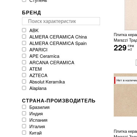
БРЕНД
ABK
Плитка кера
ALMERA CERAMICA China
Marazzi Тра
ALMERA CERAMICA Spain
229
ГРН
APARICI
м2
APE Ceramica
ARCANA CERAMICA
ATEM
AZTECA
Нет в наличи
Absolut Keramika
Alaplana
Argenta Ceramica
СТРАНА-ПРОИЗВОДИТЕЛЬ
Arklam
Бразилия
Atlas Concorde
Индия
Atrium
Испания
Azulejos Benadresa
Италия
BESTILE
Плитка кера
Китай
Baldocer
Marazzi Зол