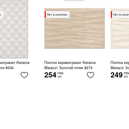
и
Нет в наличии
Нет в нали
могранит Kerama
Плитка керамогранит Kerama
Плитка ке
ати 8334
Marazzi Золотой пляж 8274
Marazzi З
254
249
ГРН
ГР
м2
м2