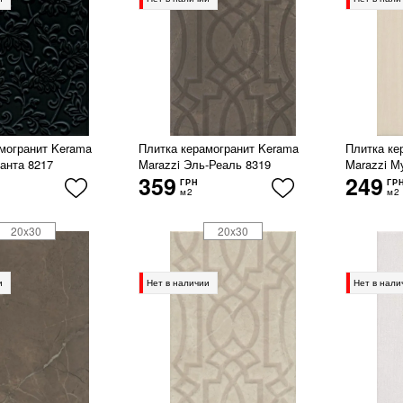
могранит Kerama
Плитка керамогранит Kerama
Плитка ке
анта 8217
Marazzi Эль-Реаль 8319
Marazzi М
359
249
ГРН
ГР
м2
м2
20x30
20x30
и
Нет в наличии
Нет в нали