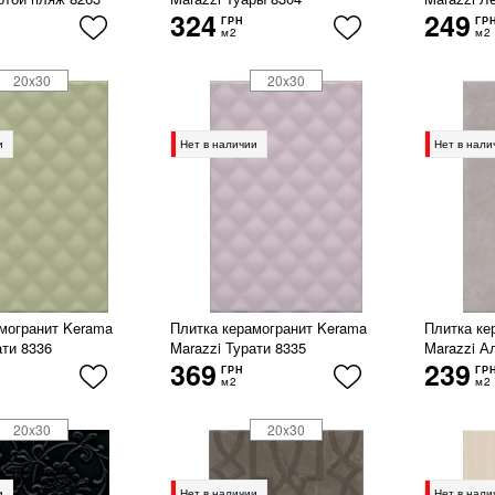
324
249
ГРН
ГР
м2
м2
20x30
20x30
и
Нет в наличии
Нет в нали
могранит Kerama
Плитка керамогранит Kerama
Плитка ке
ати 8336
Marazzi Турати 8335
Marazzi А
369
239
ГРН
ГР
м2
м2
20x30
20x30
и
Нет в наличии
Нет в нали