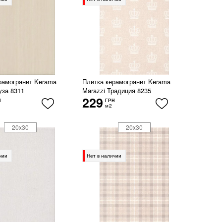
рамогранит Kerama
Плитка керамогранит Kerama
уза 8311
Marazzi Традиция 8235
229
Н
ГРН
м2
20x30
20x30
чии
Нет в наличии