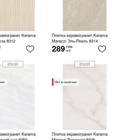
рамогранит Kerama
Плитка керамогранит Kerama
уза 8312
Marazzi Эль-Реаль 8314
289
Н
ГРН
м2
20x30
20x30
чии
Нет в наличии
рамогранит Kerama
Плитка керамогранит Kerama
етний сад 8259
Marazzi Висконти 8326