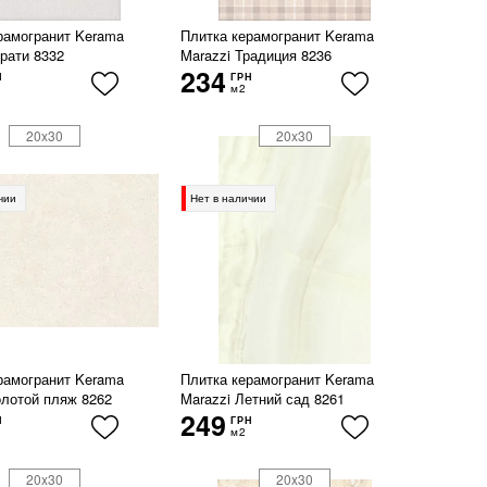
рамогранит Kerama
Плитка керамогранит Kerama
урати 8332
Marazzi Традиция 8236
234
Н
ГРН
м2
20x30
20x30
чии
Нет в наличии
рамогранит Kerama
Плитка керамогранит Kerama
олотой пляж 8262
Marazzi Летний сад 8261
249
Н
ГРН
м2
20x30
20x30