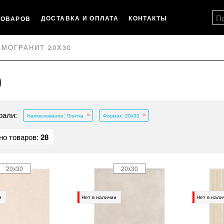
ДОСТАВКА И ОПЛАТА
КОНТАКТЫ
ТОВАРОВ
АМОГРАНИТ 20X30
0
рали:
Наименование: Плитка
Формат: 20x30
но товаров:
28
20x30
20x30
и
Нет в наличии
Нет в нали