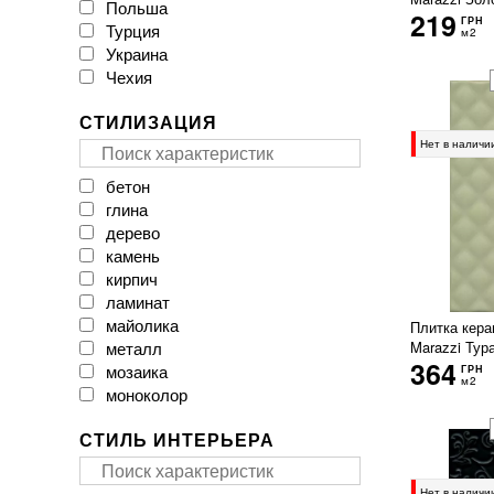
Польша
CAESAR
219
ГРН
Турция
CASA CERAMICA
м2
Украина
CERACASA CERAMICA
Чехия
CERAMA MARKET
CERAMICA DESEO
СТИЛИЗАЦИЯ
CERAMICHE BRENNERO
CasaInfinita
Нет в наличи
Ceramica Santa Claus
бетон
Ceramika Color
глина
Ceramika Gres
дерево
Ceramika Konskie
камень
Cerpa
кирпич
Cerrad
ламинат
Cersanit
майолика
Плитка кера
Cicogres
металл
Marazzi Тур
Click Ceramica
364
мозаика
ГРН
Cristal Ceramica
м2
моноколор
Dual Gres
мрамор
EMIL CERAMICA
СТИЛЬ ИНТЕРЬЕРА
оникс
EXAGRES
паркет
Ecoceramic
пэчворк
Нет в наличи