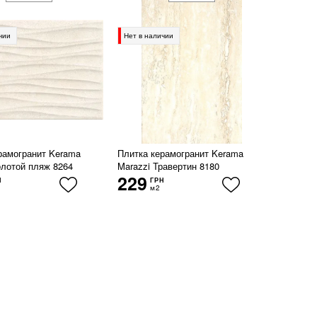
чии
Нет в наличии
рамогранит Kerama
Плитка керамогранит Kerama
олотой пляж 8264
Marazzi Травертин 8180
229
Н
ГРН
м2