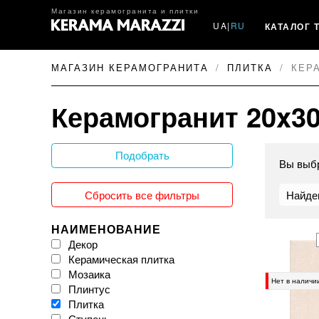
Магазин керамогранита и плитки
UA
|
RU
КАТАЛОГ 
МАГАЗИН КЕРАМОГРАНИТА
ПЛИТКА
КЕР
Керамогранит 20x3
Подобрать
Вы выб
Сбросить все фильтры
Найде
НАИМЕНОВАНИЕ
Декор
Керамическая плитка
Мозаика
Нет в наличи
Плинтус
Плитка
Ступень