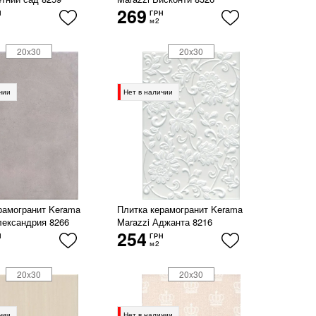
269
Н
ГРН
м2
20x30
20x30
чии
Нет в наличии
рамогранит Kerama
Плитка керамогранит Kerama
лександрия 8266
Marazzi Аджанта 8216
254
Н
ГРН
м2
20x30
20x30
чии
Нет в наличии