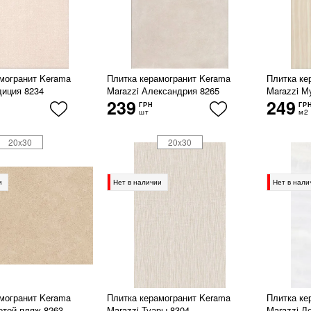
могранит Kerama
Плитка керамогранит Kerama
Плитка ке
диция 8234
Marazzi Александрия 8265
Marazzi М
239
249
ГРН
ГР
шт
м2
20x30
20x30
и
Нет в наличии
Нет в нали
могранит Kerama
Плитка керамогранит Kerama
Плитка ке
отой пляж 8263
Marazzi Туары 8304
Marazzi Л