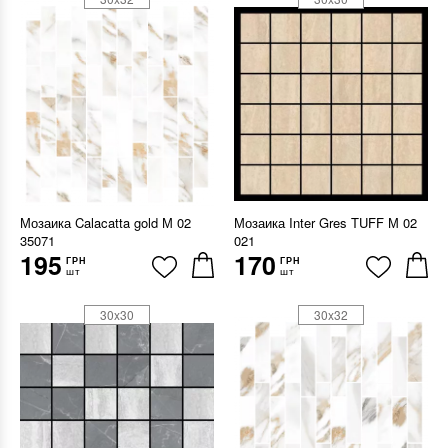
Мозаика Calacatta gold М 02
Мозаика Inter Gres TUFF М 02
35071
021
195
170
ГРН
ГРН
шт
шт
30x30
30x32