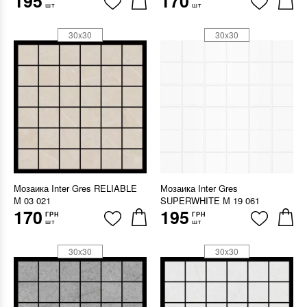
195
170
шт
шт
30x30
30x30
Мозаика Inter Gres RELIABLE
Мозаика Inter Gres
М 03 021
SUPERWHITE М 19 061
170
195
ГРН
ГРН
шт
шт
30x30
30x30