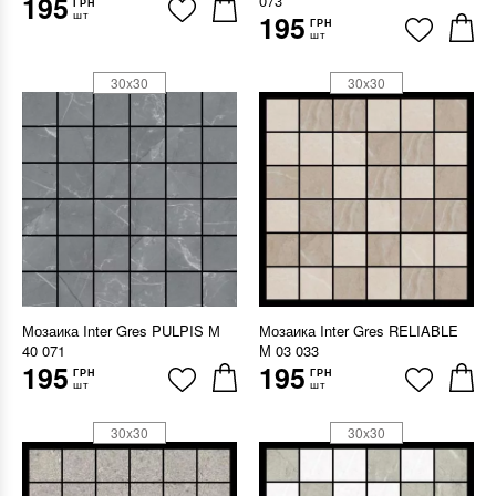
195
073
ГРН
шт
195
ГРН
шт
30x30
30x30
Мозаика Inter Gres PULPIS М
Мозаика Inter Gres RELIABLE
40 071
М 03 033
195
195
ГРН
ГРН
шт
шт
30x30
30x30