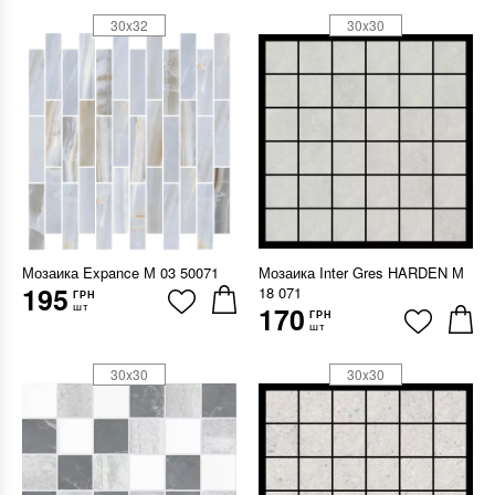
30x32
30x30
Мозаика Expance М 03 50071
Мозаика Inter Gres HARDEN М
195
18 071
ГРН
шт
170
ГРН
шт
30x30
30x30