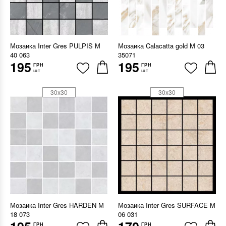
Мозаика Inter Gres PULPIS М
Мозаика Calacatta gold М 03
40 063
35071
195
195
ГРН
ГРН
шт
шт
30x30
30x30
Мозаика Inter Gres HARDEN М
Мозаика Inter Gres SURFACE М
18 073
06 031
ГРН
ГРН