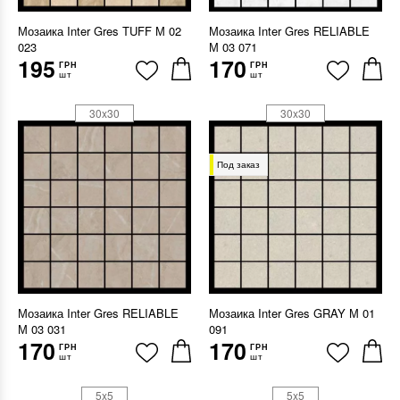
Мозаика Inter Gres TUFF М 02
Мозаика Inter Gres RELIABLE
023
М 03 071
195
170
ГРН
ГРН
шт
шт
30x30
30x30
Под заказ
Мозаика Inter Gres RELIABLE
Мозаика Inter Gres GRAY М 01
М 03 031
091
170
170
ГРН
ГРН
шт
шт
5x5
5x5