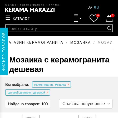
Магазин керамогранита и плитки
UA
|
RU
0
0
☰
КАТАЛОГ
ФИЛЬТР ТОВАРОВ
МАГАЗИН КЕРАМОГРАНИТА
МОЗАИКА
МОЗАИКА
Мозаика с керамогранита
дешевая
Вы выбрали:
Наименование: Мозаика
Ценовой диапазон: Дешевый
Найдено товаров:
100
30x32
30x30