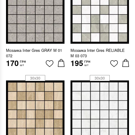
Мозаика Inter Gres GRAY М 01
Мозаика Inter Gres RELIABLE
072
М 03 073
170
195
ГРН
ГРН
шт
шт
30x30
30x30