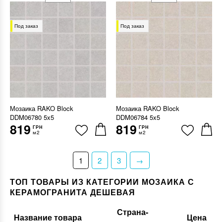
Под заказ
Под заказ
Мозаика RAKO Block
Мозаика RAKO Block
DDM06780 5x5
DDM06784 5x5
819
819
ГРН
ГРН
м2
м2
1
2
3
→
ТОП ТОВАРЫ ИЗ КАТЕГОРИИ МОЗАИКА С
КЕРАМОГРАНИТА ДЕШЕВАЯ
Страна-
Название товара
Цена