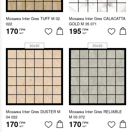
Мозаика Inter Gres TUFF М 02
Мозаика Inter Gres CALACATTA
022
GOLD М 35 071
170
195
ГРН
ГРН
шт
шт
30x30
30x30
Мозаика Inter Gres DUSTER М
Мозаика Inter Gres RELIABLE
04 022
М 03 072
170
170
ГРН
ГРН
шт
шт