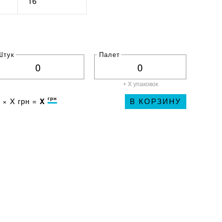
16
Штук
Палет
+ X
упаковок
грн
 ×
X
грн =
X
В КОРЗИНУ