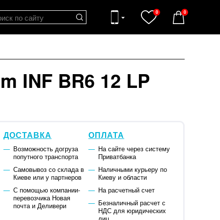
0
0
m INF BR6 12 LP
ДОСТАВКА
ОПЛАТА
Возможность догруза
На сайте через систему
попутного транспорта
Приватбанка
Самовывоз со склада в
Наличными курьеру по
Киеве или у партнеров
Киеву и области
С помощью компании-
На расчетный счет
перевозчика Новая
Безналичный расчет с
почта и Деливери
НДС для юридических
лиц