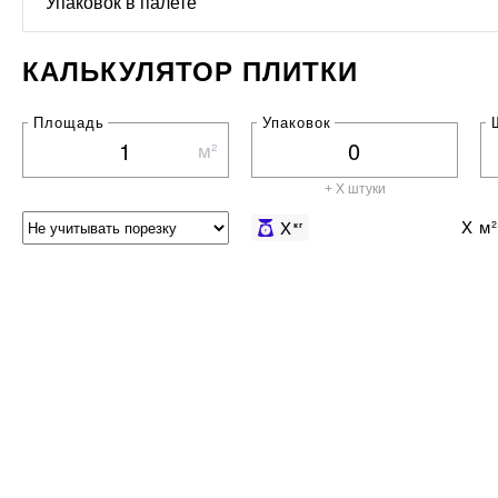
Упаковок в палете
КАЛЬКУЛЯТОР ПЛИТКИ
Площадь
Упаковок
м²
+ X штуки
X
м²
X
кг