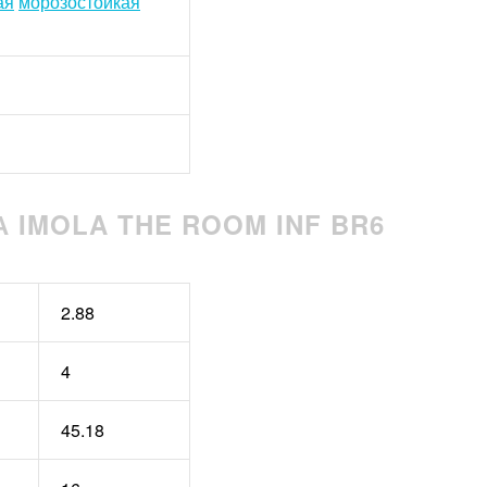
ая
морозостойкая
 IMOLA THE ROOM INF BR6
2.88
4
45.18