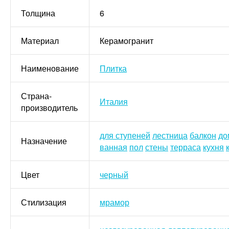
Толщина
6
Материал
Керамогранит
Наименование
Плитка
Страна-
Италия
производитель
для ступеней
лестница
балкон
до
Назначение
ванная
пол
стены
терраса
кухня
Цвет
черный
Стилизация
мрамор