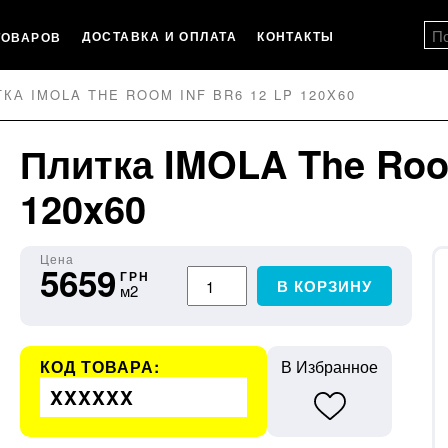
ДОСТАВКА И ОПЛАТА
КОНТАКТЫ
ТОВАРОВ
КА IMOLA THE ROOM INF BR6 12 LP 120X60
Плитка IMOLA The Roo
120x60
Цена
5659
ГРН
В КОРЗИНУ
м2
КОД ТОВАРА:
В Избранное
XXXXXX