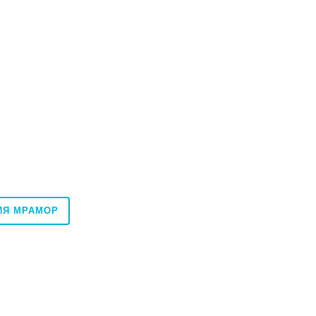
ИЯ МРАМОР
120x120
60x60