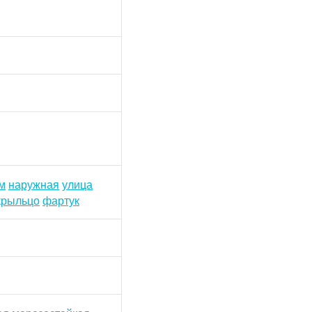
м
наружная
улица
крыльцо
фартук