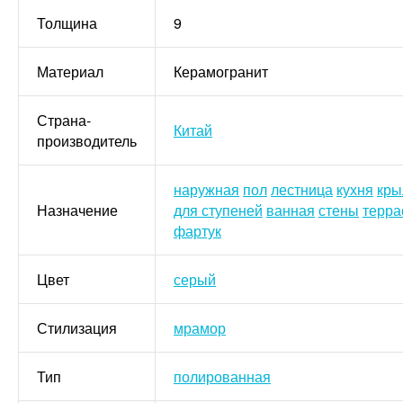
Толщина
9
Материал
Керамогранит
Страна-
Китай
производитель
наружная
пол
лестница
кухня
кры
Назначение
для ступеней
ванная
стены
терра
фартук
Цвет
серый
Стилизация
мрамор
Тип
полированная