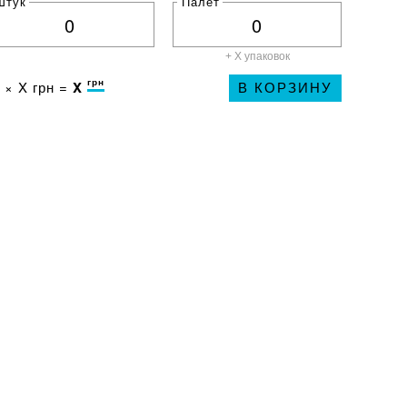
Штук
Палет
+ X
упаковок
грн
 ×
X
грн =
X
В КОРЗИНУ