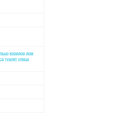
льцо
коридор
дом
са
туалет
улица