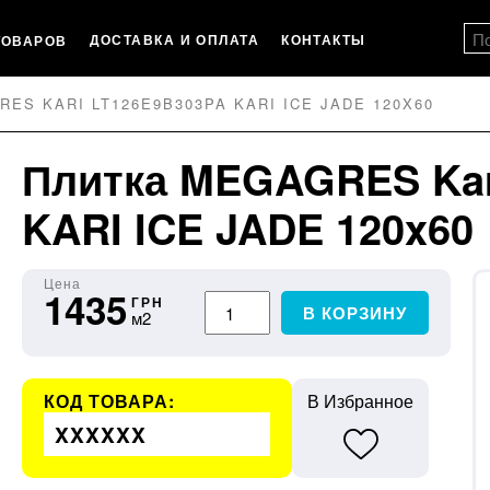
ДОСТАВКА И ОПЛАТА
КОНТАКТЫ
ТОВАРОВ
ES KARI LT126E9B303PA KARI ICE JADE 120X60
Плитка MEGAGRES Kar
KARI ICE JADE 120x60
Цена
1435
ГРН
В КОРЗИНУ
м2
КОД ТОВАРА:
В Избранное
XXXXXX