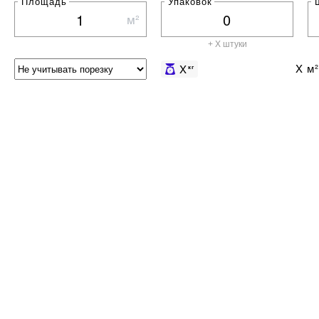
Площадь
Упаковок
м²
+ X штуки
X
м²
X
кг