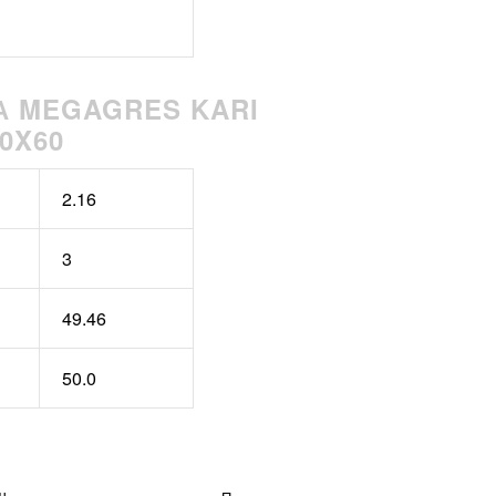
А MEGAGRES KARI
20X60
2.16
3
49.46
50.0