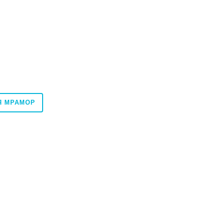
Я МРАМОР
60x120
120x278