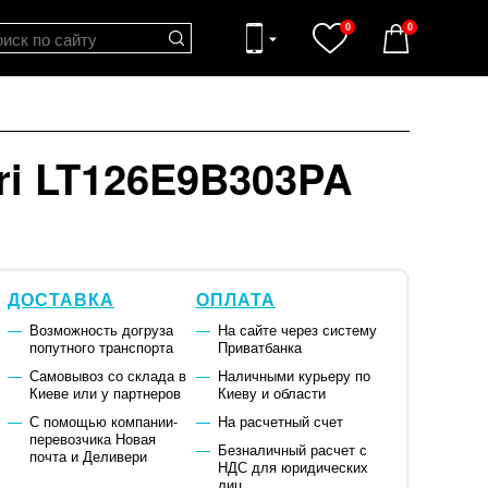
0
0
i LT126E9B303PA
ДОСТАВКА
ОПЛАТА
Возможность догруза
На сайте через систему
попутного транспорта
Приватбанка
Самовывоз со склада в
Наличными курьеру по
Киеве или у партнеров
Киеву и области
С помощью компании-
На расчетный счет
перевозчика Новая
Безналичный расчет с
почта и Деливери
НДС для юридических
лиц