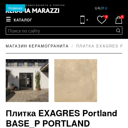
Магазин керамогранита и плитки
Новинка
UA
|
RU
0
0
☰
КАТАЛОГ
МАГАЗИН КЕРАМОГРАНИТА
ПЛИТКА EXAGRES POR
Плитка EXAGRES Portland
BASE_P PORTLAND