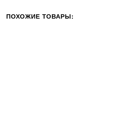
ПОХОЖИЕ ТОВАРЫ:
ЦВЕТ БЕЖЕВЫЙ
ФОРМАТ 33X33
СТИЛИЗАЦИЯ БЕ
60x60
30x60
Под заказ
Под заказ
Плитка RAKO STONES beige
Плитка RAKO Betonico
DAP63668 60x60
WAKV4793 30x60
1500
1211
ГРН
ГРН
м2
м2