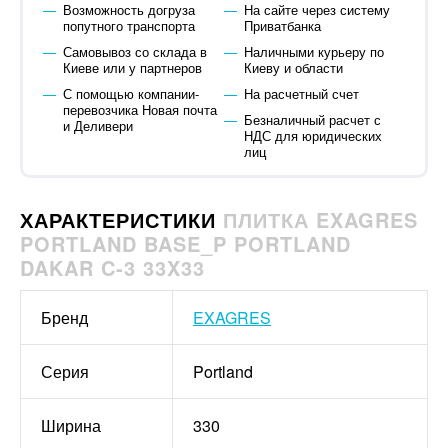
Возможность догруза
На сайте через систему
попутного транспорта
Приватбанка
Самовывоз со склада в
Наличными курьеру по
Киеве или у партнеров
Киеву и области
С помощью компании-
На расчетный счет
перевозчика Новая почта
Безналичный расчет с
и Деливери
НДС для юридических
лиц
ХАРАКТЕРИСТИКИ
ПЛИТКА EXAGRES
PORTLAND BASE_P PORTLAND
DAKAR C-3 33X33
Бренд
EXAGRES
Серия
Portland
Ширина
330