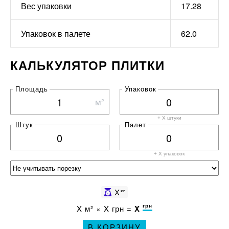
Вес упаковки
17.28
Упаковок в палете
62.0
КАЛЬКУЛЯТОР ПЛИТКИ
Площадь
Упаковок
м²
+ X штуки
Штук
Палет
+ X
упаковок
X
кг
грн
X
м² ×
X
грн =
X
В КОРЗИНУ