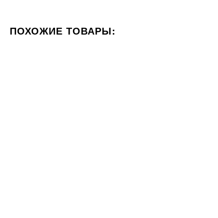
ПОХОЖИЕ ТОВАРЫ:
ЦВЕТ БЕЖЕВЫЙ
ФОРМАТ 60X120
СТИЛИЗАЦИЯ М
60x120
120x120
Под заказ
Плитка CERAMA MARKET
Плитка Cerrad BRAZILIAN
FRAPPUCINO 60х120
QUARTZITE AMBER 120x120
1212
2276
ГРН
ГРН
м2
м2