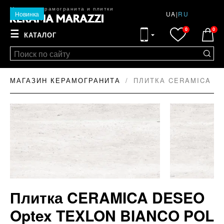
Магазин керамогранита и плитки
Новинка
UA
|
RU
0
0
☰
КАТАЛОГ
МАГАЗИН КЕРАМОГРАНИТА
ПЛИТКА CERAMICA DE
Плитка CERAMICA DESEO
Optex TEXLON BIANCO POL