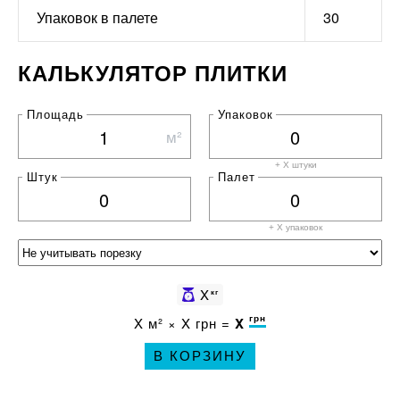
Упаковок в палете
30
КАЛЬКУЛЯТОР ПЛИТКИ
Площадь
Упаковок
м²
+ X штуки
Штук
Палет
+ X
упаковок
X
кг
грн
X
м² ×
X
грн =
X
В КОРЗИНУ